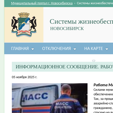
Муниципальный портал г. Новосибирска
›
Системы жизнеобеспеч
Системы жизнеобесп
НОВОСИБИРСК
ГЛАВНАЯ
ОТКЛЮЧЕНИЯ
НА КАРТЕ
БЕЗОПАСНОСТЬ ЖИЗНЕДЕЯТЕЛЬНОСТИ
ИНФОРМАЦИОННОЕ СООБЩЕНИЕ. РАБО
05 ноября 2025 г.
Работа МА
Силами муни
обеспечению
Так, за про
аварийно-сп
гражданину, 
спасено на в