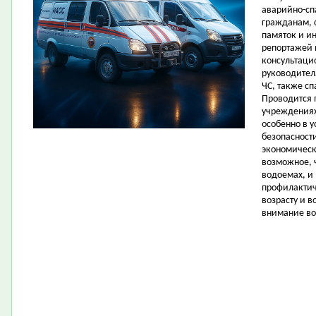
аварийно-сп
гражданам, 
памяток и ин
репортажей 
консультаци
руководител
ЧС, также с
Проводится 
учреждениях
особенно в у
безопасност
экономическ
возможное, 
водоемах, и
профилактич
возрасту и 
внимание во