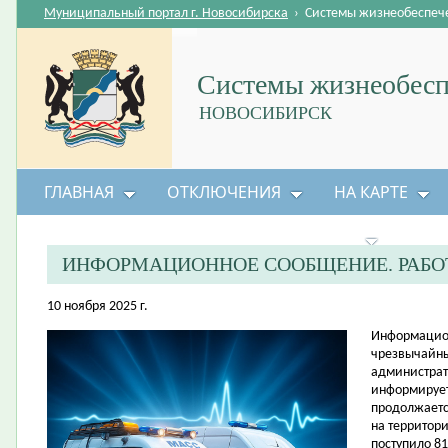
Муниципальный портал г. Новосибирска
›
Системы жизнеобеспеч
Системы жизнеобесп
НОВОСИБИРСК
ГЛАВНАЯ
ОТКЛЮЧЕНИЯ
НА КАРТЕ
БЕЗОПАСНОСТЬ ЖИЗНЕДЕЯТЕЛЬНОСТИ
ИНФОРМАЦИОННОЕ СООБЩЕНИЕ. РАБО
10 ноября 2025 г.
Информацион
чрезвычайны
администрат
информирует
продолжаетс
на территор
поступило 8