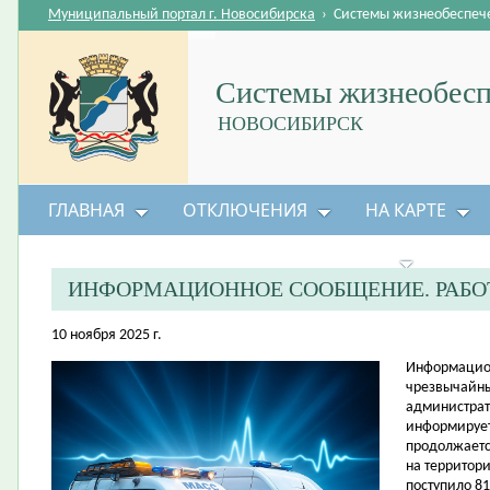
Муниципальный портал г. Новосибирска
›
Системы жизнеобеспеч
Системы жизнеобесп
НОВОСИБИРСК
ГЛАВНАЯ
ОТКЛЮЧЕНИЯ
НА КАРТЕ
БЕЗОПАСНОСТЬ ЖИЗНЕДЕЯТЕЛЬНОСТИ
ИНФОРМАЦИОННОЕ СООБЩЕНИЕ. РАБО
10 ноября 2025 г.
Информацион
чрезвычайны
администрат
информирует
продолжаетс
на территор
поступило 8