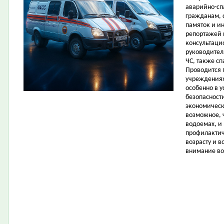
аварийно-сп
гражданам, 
памяток и ин
репортажей 
консультаци
руководител
ЧС, также с
Проводится 
учреждениях
особенно в у
безопасност
экономическ
возможное, 
водоемах, и
профилактич
возрасту и 
внимание во