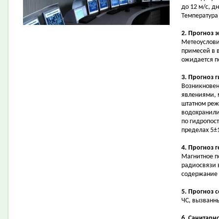
до 12 м/с, д
Температура в
2. Прогноз 
Метеоуслови
примесей в 
ожидается 
3. Прогноз 
Возникновен
явлениями, 
штатном реж
водохранили
по гидропост
пределах 5±1
4. Прогноз 
Магнитное п
радиосвязи 
содержание 
5. Прогноз 
ЧС, вызванн
6. Санитарн