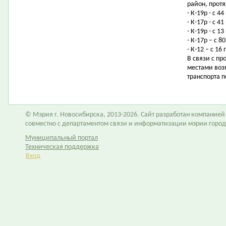
район, протя
- К-19р - с 
- К-17р - с 
- К-19р - с 
- К-17р – с 
- К-12 – с 1
В связи с п
местами воз
транспорта 
© Мэрия г. Новосибирска, 2013-2026. Сайт разработан компание
совместно с департаментом связи и информатизации мэрии горо
Муниципальный портал
Техническая поддержка
Вход