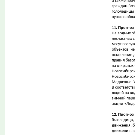
а также при
граждан.Воз
гололедицы 
пунктов обла
11. Прогноз
На водных о
несчастных 
могут послу
объектов, н
оставление 
правил безо
на открытых
Новосибирск
Новосибирска
Медвежье, У
В соответст
людей на во
зимний пери
акции «Ледо
12. Прогноз
Гололедица,
движения, б
движения, в