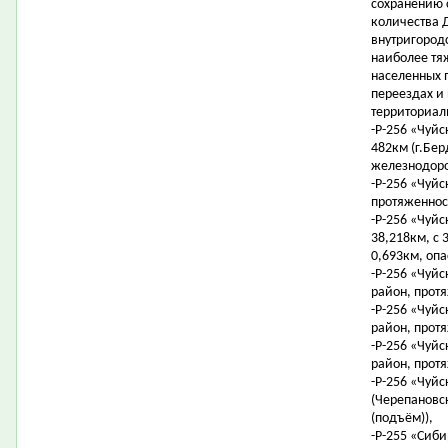
сохранению 
количества 
внутригородс
наиболее тя
населенных 
переездах и
территориал
-Р-256 «Чуйс
482км (г.Бер
железнодоро
-Р-256 «Чуйс
протяженнос
-Р-256 «Чуйс
38,218км, с 
0,693км, опа
-Р-256 «Чуйс
район, протя
-Р-256 «Чуйс
район, протя
-Р-256 «Чуйс
район, протя
-Р-256 «Чуйс
(Черепановск
(подъём)),
-Р-255 «Сиб