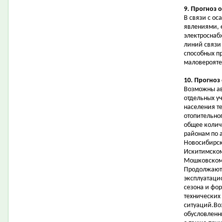
9. Прогноз 
В связи с о
явлениями, 
электроснаб
линий связи
способных п
маловерояте
10. Прогноз
Возможны ав
отдельных у
населения т
отопительно
общее колич
районам по 
Новосибирск
Искитимском
Мошковском,
Продолжаютс
эксплуатаци
сезона и фо
технических
ситуаций.Во
обусловленн