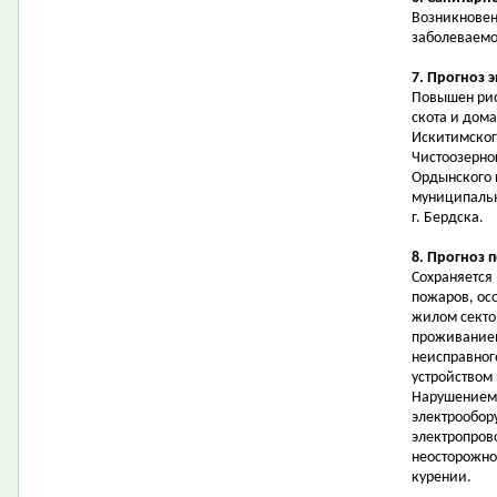
Возникновен
заболеваемо
7. Прогноз 
Повышен рис
скота и дом
Искитимског
Чистоозерног
Ордынского и
муниципальн
г. Бердска.
8. Прогноз 
Сохраняется
пожаров, осо
жилом секто
проживанием
неисправног
устройством
Нарушением 
электрообор
электропров
неосторожно
курении.