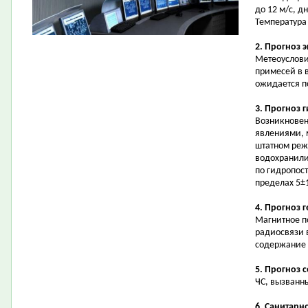
до 12 м/с, д
Температура в
2. Прогноз 
Метеоуслови
примесей в 
ожидается 
3. Прогноз 
Возникновен
явлениями, 
штатном реж
водохранили
по гидропост
пределах 5±1
4. Прогноз 
Магнитное п
радиосвязи 
содержание 
5. Прогноз 
ЧС, вызванн
6. Санитарн