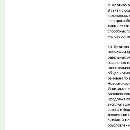
9. Прогноз 
В связи с о
явлениями, 
электроснаб
линий связи
способных п
маловерояте
10. Прогноз
Возможны ав
отдельных у
населения т
отопительно
общее колич
районам по 
Новосибирск
Искитимском
Мошковском,
Продолжаютс
эксплуатаци
сезона и фо
технических
ситуаций.Во
обусловленн