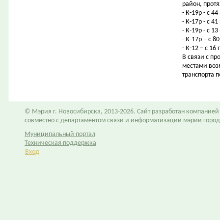
район, протя
- К-19р - с 
- К-17р - с 
- К-19р - с 
- К-17р – с 
- К-12 – с 1
В связи с п
местами воз
транспорта 
© Мэрия г. Новосибирска, 2013-2026. Сайт разработан компание
совместно с департаментом связи и информатизации мэрии горо
Муниципальный портал
Техническая поддержка
Вход