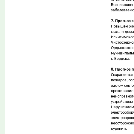
Возникновен
заболеваемо
7. Прогноз 
Повышен рис
скота и дом
Искитимског
Чистоозерног
Ордынского и
муниципальн
г. Бердска.
8. Прогноз 
Сохраняется
пожаров, осо
жилом секто
проживанием
неисправног
устройством
Нарушением 
электрообор
электропров
неосторожно
курении.