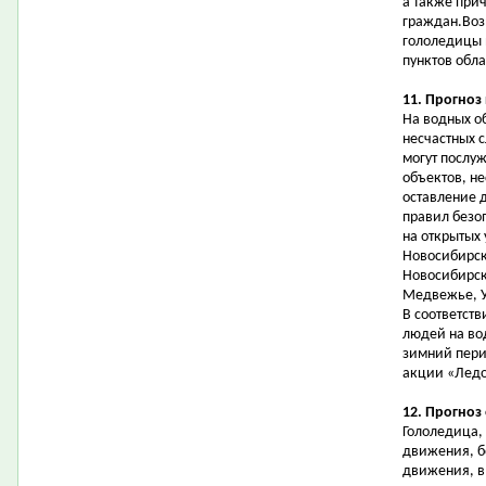
а также при
граждан.Воз
гололедицы 
пунктов обла
11. Прогноз
На водных о
несчастных 
могут послу
объектов, н
оставление 
правил безо
на открытых
Новосибирск
Новосибирска
Медвежье, У
В соответст
людей на во
зимний пери
акции «Ледо
12. Прогноз
Гололедица,
движения, б
движения, в