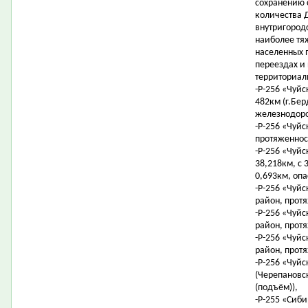
сохранению 
количества 
внутригородс
наиболее тя
населенных 
переездах и
территориал
-Р-256 «Чуйс
482км (г.Бер
железнодоро
-Р-256 «Чуйс
протяженнос
-Р-256 «Чуйс
38,218км, с 
0,693км, опа
-Р-256 «Чуйс
район, протя
-Р-256 «Чуйс
район, протя
-Р-256 «Чуйс
район, протя
-Р-256 «Чуйс
(Черепановск
(подъём)),
-Р-255 «Сиб