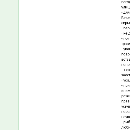
пого
улиц
- дл
Голо
серь
- пе
- не
- по
трав
- уп
повр
вста
попр
– по
заос
- ус
- пр
вним
режи
прав
усту
пере
неук
- ры
люби