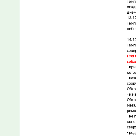
Темп
осад
днём
13.1
Темп
небо
14.1
Темпе
севе
При 
собл
- пр
кото
- на
соор
Обхо
- из
Обхо
мета
ремо
- не
конс
свер
- ро