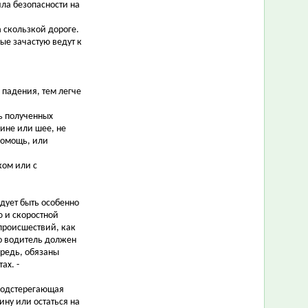
ила безопасности на
 скользкой дороге.
ые зачастую ведут к
 падения, тем легче
ть полученных
ине или шее, не
помощь, или
ком или с
дует быть особенно
 и скоростной
происшествий, как
то водитель должен
ередь, обязаны
ах. -
 подстерегающая
ину или остаться на