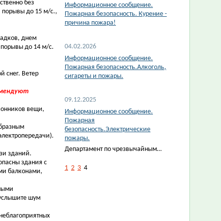
ественно без
Информационное сообщение.
 порывы до 15 м/с.,
Пожарная безопасность. Курение -
причина пожара!
осадков, днем
04.02.2026
 порывы до 14 м/с.
Информационное сообщение.
Пожарная безопасность.Алкоголь,
ой снег. Ветер
сигареты и пожары.
комендуют
09.12.2025
конников вещи,
Информационное сообщение.
Пожарная
образным
безопасность.Электрические
электропередачи).
пожары.
Департамент по чрезвычайным…
зи зданий.
опасны здания с
1
2
3
4
ми балконами,
нными
 услышите шум
 неблагоприятных