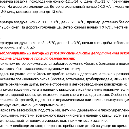
ература воздуха: похолодание ночью -12...-14 °С, день -9...-11 °С, преимущ
ков. На дорогах гололедица. Ветер юго-западный ночью 5-10 м/с., местами
 3-8 м/с., местами порывы до 13 м/с.
2
ература воздуха: ночью -11...-13 °С, день -2...-4 °С, преимущественно без 
льшой снег. На дорогах гололедица. Ветер южный ночью 4-9 м/с., местами
2
ратура воздуха: ночью -3...-5 °С, день -1...-3 °С, ночью снег, днём небольш
ро-восточный 2-6 м/с.
неблагоприятных погодных условиях специалисты департамента ре
юдать следующие правила безопасности:
и сильном ветре рекомендуется заблаговременно убрать с балконов и подо
рые могут быть захвачены воздушным потоком;
ходясь на улице, старайтесь не приближаться к деревьям, а также к разно
ужениям повышенного риска (мостам, эстакадам, трубопроводам, линиям 
дите рекламные щиты, ветхие строения и легковозводимые конструкции;
-за риска падения снега и наледи с крыш быть крайне внимательными вбли
дите стороной места, где возможен сход снега и наледи с крыш. Особенно 
ллической кровлей, отделанные керамическими плитками, с выступающи
нтируемые, имеющие открытые окна;
 парковать автомобили под старыми, ветхими деревьями и плохо укрепле
трукциями, местами возможного падения снега и наледи с крыш. Если вы
ху, не задирайте голову, а ускорьте шаг, прижмитесь к зданию;
дителям необходимо контролировать пребывание детей на улице во время