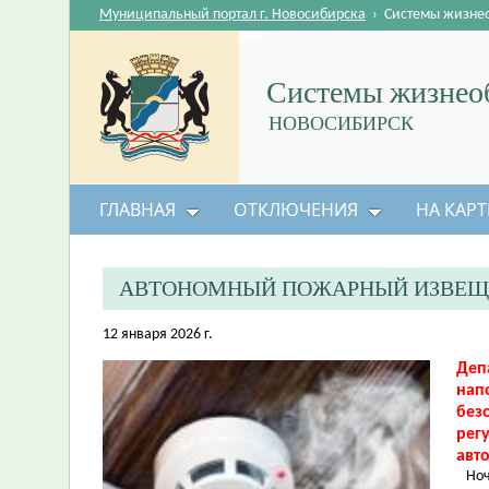
Муниципальный портал г. Новосибирска
›
Системы жизне
Системы жизнеоб
НОВОСИБИРСК
ГЛАВНАЯ
ОТКЛЮЧЕНИЯ
НА КАРТ
АВТОНОМНЫЙ ПОЖАРНЫЙ ИЗВЕЩ
12 января 2026 г.
Деп
нап
без
рег
авт
Ночь