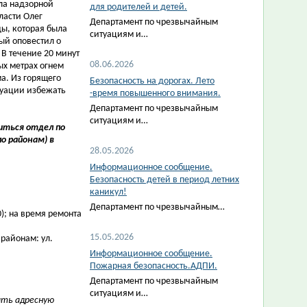
ла надзорной
для родителей и детей.
ласти Олег
Департамент по чрезвычайным
ы, которая была
ситуациям и…
ый оповестил о
 В течение 20 минут
08.06.2026
ых метрах огнем
а. Из горящего
Безопасность на дорогах. Лето
итуации избежать
-время повышенного внимания.
Департамент по чрезвычайным
ситуациям и…
иться отдел по
о районам) в
28.05.2026
Информационное сообщение.
Безопасность детей в период летних
каникул!
Департамент по чрезвычайным…
0); на время ремонта
15.05.2026
районам: ул.
Информационное сообщение.
Пожарная безопасность.АДПИ.
Департамент по чрезвычайным
ситуациям и…
ить адресную