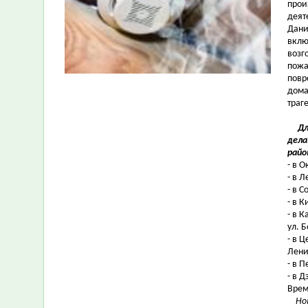
прои
деят
Дани
вклю
возг
пожа
повр
дома
траг
Дл
дела
райо
- в О
- в Л
- в 
- в К
- в 
ул. Б
- в 
Ленин
- в 
- в 
Время
Нов