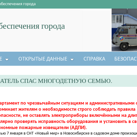
обеспечения города
еспечения города
Е
ОТКРЫТЫЕ ДАННЫЕ
СПРАВКА
БЕЗОПАС
АТЕЛЬ СПАС МНОГОДЕТНУЮ СЕМЬЮ.
артамент по чрезвычайным ситуациям и административными 
оминает жителям о необходимости строго соблюдать правил
опасности, не оставлять электроприборы включёнными на дли
улярно проверять исправность оборудования и установить в с
ономные пожарные извещатели (АДПИ).
ю 7 января в СНТ «Новый мир» в Новосибирске в садовом доме произош