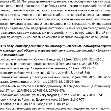
зошел в 02:30. По предварительным данным, как сообщил начальник отде
ельности и профилактической работы ГУ МЧС России по Новосибирской об
ленко, причиной происшествия стало короткое замыкание электрогирлянд
чена круглосуточно. В это же время сработал пожарный извещатель, котор
орании. Нельзя оставлять без присмотра, особенно ночью электроприборы.
рные потушили огонь, еще 2 часа проливали конструкции. На 64 квадратн
ежден садовый дом, надворные постройки и стена соседнего садового дом
 эвакуировали двух взрослых и пять детей. Никто не пострадал. В этой с
едии помог чуткий сон главы семейства и наличие пожарного извещателя.
я их получения представителю многодетной семьи необходимо обрат
м гражданской обороны и чрезвычайным ситуациям по району (округу п
не проживания:
ктябрьском районе: ул. Сакко и Ванцетти, 33 (тел. 228-81-99, 228-82-28);
енинском районе: ул. Станиславского, 8 (тел. 361-00-41, 343-38-88);
Советском районе: пр. Академика Лаврентьева, 14 (тел. 333-22-12);
ировском районе: ул. Петухова, 18 (тел. 227-48-26, 342-08-64);
Калининском районе: ул. Богдана Хмельницкого, 50 (тел. 204-28-55,204-28-5
огдана Хмельницкого, 14/3 (тел. 228-73-15, 228-73-16);
Центральном округе по Железнодорожному, Заельцовскому и Центральному 
а, 57 (тел. 227-58-58, 227-58-65, 227-58-57);
Первомайском районе: ул. Физкультурная, 7 (тел. 228-85-54, 228-85-55);
Дзержинском районе: пр. Дзержинского, 16 (тел. 218-69-77).
 работы: с 8-00 до 17-00, обед с 12-00 до 12-45
осибирцы, имеющие право на меры социальной поддержки, могут получ