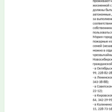
проживают м
жизненной с
должны быть
автономные 
за выполнен
соответстви
собственник
пользоватьс
Мэрия город
пожарные из
семей (неза
можно в отд
чрезвычайны
Новосибирск
гражданской
- в Октябрьс
99, 228-82-28
- в Ленинско
343-38-88);
- в Советско
22-12);
- в Кировском
64, 342-29-95
- в Калининс
15, 228-73-16