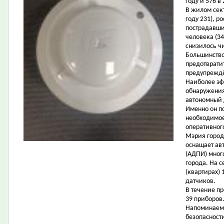
году и 576 в
В жилом сект
году 231), р
пострадавши
человека (34
снизилось чи
Большинство
предотврати
предупреждё
Наиболее эф
обнаружения
автономный
Именно он п
необходимое
оперативног
Мэрия город
оснащает а
(АДПИ) мног
города. На 
(квартирах) 
датчиков.
В течение п
39 приборов
Напоминаем,
безопасности