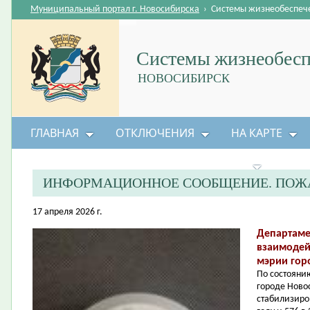
Муниципальный портал г. Новосибирска
›
Системы жизнеобеспеч
Системы жизнеобесп
НОВОСИБИРСК
ГЛАВНАЯ
ОТКЛЮЧЕНИЯ
НА КАРТЕ
БЕЗОПАСНОСТЬ ЖИЗНЕДЕЯТЕЛЬНОСТИ
ИНФОРМАЦИОННОЕ СООБЩЕНИЕ. ПОЖА
17 апреля 2026 г.
Департаме
взаимодей
мэрии гор
По состоянию
городе Ново
стабилизиро