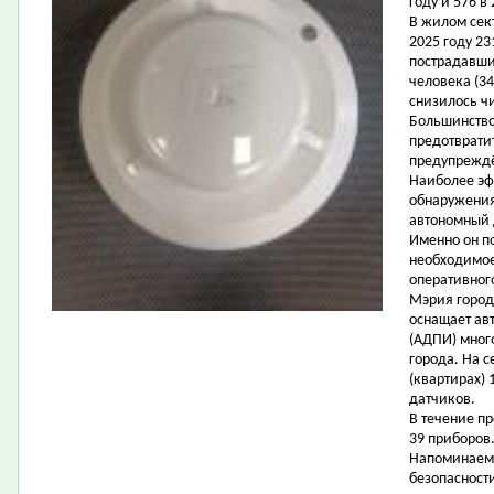
году и 576 в
В жилом сект
2025 году 23
пострадавши
человека (34
снизилось чи
Большинство
предотврати
предупреждё
Наиболее эф
обнаружения
автономный
Именно он п
необходимое
оперативног
Мэрия город
оснащает а
(АДПИ) мног
города. На 
(квартирах) 
датчиков.
В течение п
39 приборов
Напоминаем,
безопасности