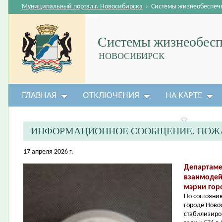
Муниципальный портал г. Новосибирска
›
Системы жизнеобеспеч
Системы жизнеобесп
НОВОСИБИРСК
ГЛАВНАЯ
ОТКЛЮЧЕНИЯ
НА КАРТЕ
БЕЗОПАСНОСТЬ ЖИЗНЕДЕЯТЕЛЬНОСТИ
ИНФОРМАЦИОННОЕ СООБЩЕНИЕ. ПОЖА
17 апреля 2026 г.
Департаме
взаимодей
мэрии гор
По состоянию
городе Ново
стабилизиро