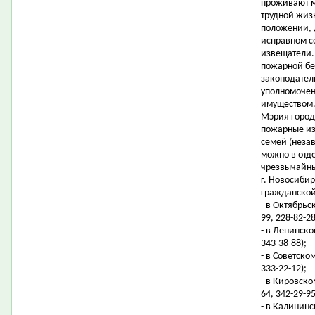
проживают м
трудной жиз
положении, 
исправном с
извещатели.
пожарной бе
законодател
уполномочен
имуществом
Мэрия город
пожарные из
семей (неза
можно в отд
чрезвычайны
г. Новосиби
гражданской
- в Октябрьс
99, 228-82-28
- в Ленинско
343-38-88);
- в Советско
333-22-12);
- в Кировском
64, 342-29-95
- в Калининс