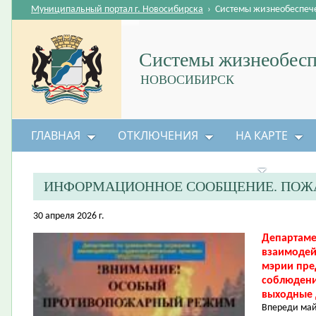
Муниципальный портал г. Новосибирска
›
Системы жизнеобеспеч
Системы жизнеобесп
НОВОСИБИРСК
ГЛАВНАЯ
ОТКЛЮЧЕНИЯ
НА КАРТЕ
БЕЗОПАСНОСТЬ ЖИЗНЕДЕЯТЕЛЬНОСТИ
ИНФОРМАЦИОННОЕ СООБЩЕНИЕ. ПОЖА
30 апреля 2026 г.
Департаме
взаимодей
мэрии пре
соблюдени
выходные 
Впереди май