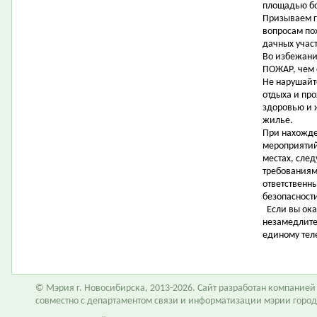
площадью бо
Призываем г
вопросам по
дачных участ
Во избежани
ПОЖАР, чем 
Не нарушайт
отдыха и пр
здоровью и 
жилье.
При нахожде
мероприятий
местах, сле
требованиям
ответственн
безопасност
Если вы ока
незамедлите
единому тел
© Мэрия г. Новосибирска, 2013-2026. Сайт разработан компание
совместно с департаментом связи и информатизации мэрии горо