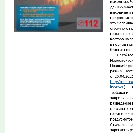
выходные. Ч
дачных участ
выходные и 
природных п
что малейша
огромного м
пожаров свя
костров на 
в период ма
безопасност
В 2026 году
Новосибирска
Новосибирск
режим (Пост
от 20.04.202
http://publi
index=1
). В 
требования 
запреты на 
разведение 
открытого ог
нарушение п
предусмотре
С начала вв
зарегистрир