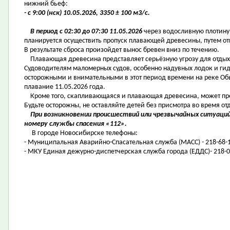
нижний бьеф:
- с 9:00 (нск) 10.05.2026, 3350 ± 100 м3/с.
В период с 02:30 до 07:30 11.05.2026
через водосливную плотин
планируется осуществить пропуск плавающей древесины, путем отк
В результате сброса произойдет вынос бревен вниз по течению.
Плавающая древесина представляет серьёзную угрозу для отдыха
Судоводителям маломерных судов, особенно надувных лодок и ги
осторожными и внимательными в этот период времени на реке Обь,
плавание 11.05.2026 года.
Кроме того, скапливающаяся и плавающая древесина, может пред
Будьте осторожны, не оставляйте детей без присмотра во время от
При возникновении происшествий или чрезвычайных ситуаций
номеру службы спасения «112».
В городе Новосибирске телефоны:
- Муниципальная Аварийно-Спасательная служба (МАСС) - 218-68-1
- МКУ Единая дежурно-диспетчерская служба города (ЕДДС)- 218-0