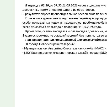
В период с 02:30 до 07:30 11.05.2026
через водосливную 
древесины, путем открытия одного из её затворов.
В результате сброса произойдет вынос бревен вниз по теч
Плавающая древесина представляет серьёзную угрозу для
особенно надувных лодок и гидроциклов, необходимо быт
всего отказаться от выхода в плавание 11.05.2026 года.
Кроме того, скапливающаяся и плавающая древесина, мож
Будьте осторожны, не оставляйте детей без присмотра во в
При возникновении происшествий или чрезвычайных с
В городе Новосибирске телефоны:
- Муниципальная Аварийно-Спасательная служба (МАСС) - 2
- МКУ Единая дежурно-диспетчерская служба города (ЕДДС)