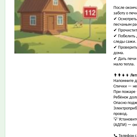
После оконч
заботу о печ
✔ Осмотреть
песчаным ра
✔ Прочистить
✔ Побелить 
следы сажи.
✔ Проверить
дома.
✔ Дать печи 
мало тепла.
👨‍👩‍👧‍👦 Л
Напомните д
Спички — не 
При пожаре —
Ребёнок дол
Опасно поджи
Электроприб
провод.
💡 Установи
(АДПИ) — он
📞 Телефон 