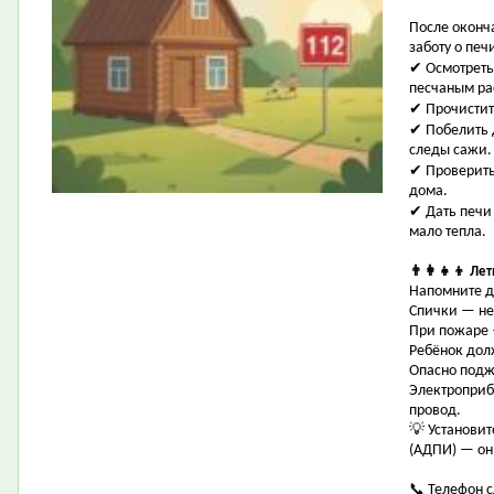
После оконч
заботу о печ
✔ Осмотреть
песчаным ра
✔ Прочистить
✔ Побелить 
следы сажи.
✔ Проверить
дома.
✔ Дать печи 
мало тепла.
👨‍👩‍👧‍👦 Л
Напомните д
Спички — не 
При пожаре —
Ребёнок дол
Опасно поджи
Электроприб
провод.
💡 Установи
(АДПИ) — он
📞 Телефон 