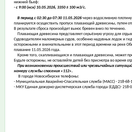
нижний бьеф:
- с 9:00 (нск) 10.05.2026, 3350 ± 100 м3/с.
В период с 02:30 до 07:30 11.05.2026
через водосливную плотин
планируется осуществить пропуск плавающей древесины, путем отк
В результате сброса произойдет вынос бревен вниз по течению.
Плавающая древесина представляет серьёзную угрозу для отдыха
Судоводителям маломерных судов, особенно надувных лодок и ги
осторожными и внимательными в этот период времени на реке Обь,
плавание 11.05.2026 года.
Кроме того, скапливающаяся и плавающая древесина, может пред
Будьте осторожны, не оставляйте детей без присмотра во время от
При возникновении происшествий или чрезвычайных ситуаций
номеру службы спасения «112».
В городе Новосибирске телефоны:
- Муниципальная Аварийно-Спасательная служба (МАСС) - 218-68-1
- МКУ Единая дежурно-диспетчерская служба города (ЕДДС)- 218-0