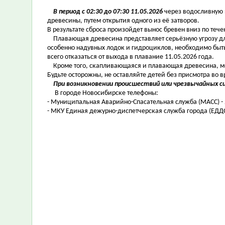
В период с 02:30 до 07:30 11.05.2026
через водосливную 
древесины, путем открытия одного из её затворов.
В результате сброса произойдет вынос бревен вниз по теч
Плавающая древесина представляет серьёзную угрозу для
особенно надувных лодок и гидроциклов, необходимо быт
всего отказаться от выхода в плавание 11.05.2026 года.
Кроме того, скапливающаяся и плавающая древесина, мож
Будьте осторожны, не оставляйте детей без присмотра во в
При возникновении происшествий или чрезвычайных с
В городе Новосибирске телефоны:
- Муниципальная Аварийно-Спасательная служба (МАСС) - 2
- МКУ Единая дежурно-диспетчерская служба города (ЕДДС)