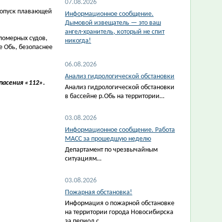
07.08.2026
ропуск плавающей
Информационное сообщение.
Дымовой извещатель — это ваш
ангел-хранитель, который не спит
ломерных судов,
никогда!
е Обь, безопаснее
06.08.2026
Анализ гидрологической обстановки
пасения «112».
Анализ гидрологической обстановки
в бассейне р.Обь на территории…
03.08.2026
Информационное сообщение. Работа
МАСС за прошедшую неделю
Департамент по чрезвычайным
ситуациям…
03.08.2026
Пожарная обстановка!
Информация о пожарной обстановке
на территории города Новосибирска
за период с…