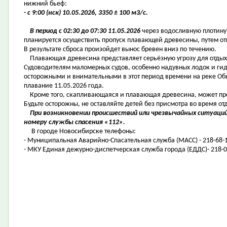
нижний бьеф:
- с 9:00 (нск) 10.05.2026, 3350 ± 100 м3/с.
В период с 02:30 до 07:30 11.05.2026
через водосливную плотин
планируется осуществить пропуск плавающей древесины, путем отк
В результате сброса произойдет вынос бревен вниз по течению.
Плавающая древесина представляет серьёзную угрозу для отдыха
Судоводителям маломерных судов, особенно надувных лодок и ги
осторожными и внимательными в этот период времени на реке Обь,
плавание 11.05.2026 года.
Кроме того, скапливающаяся и плавающая древесина, может пред
Будьте осторожны, не оставляйте детей без присмотра во время от
При возникновении происшествий или чрезвычайных ситуаций
номеру службы спасения «112».
В городе Новосибирске телефоны:
- Муниципальная Аварийно-Спасательная служба (МАСС) - 218-68-1
- МКУ Единая дежурно-диспетчерская служба города (ЕДДС)- 218-0