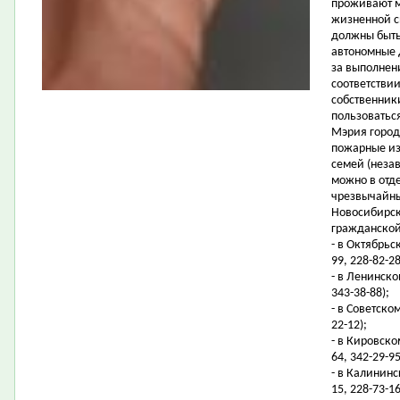
проживают м
жизненной с
должны быть
автономные 
за выполнен
соответстви
собственник
пользоватьс
Мэрия город
пожарные из
семей (неза
можно в отд
чрезвычайны
Новосибирск
гражданской
- в Октябрьс
99, 228-82-28
- в Ленинско
343-38-88);
- в Советско
22-12);
- в Кировском
64, 342-29-95
- в Калининс
15, 228-73-16