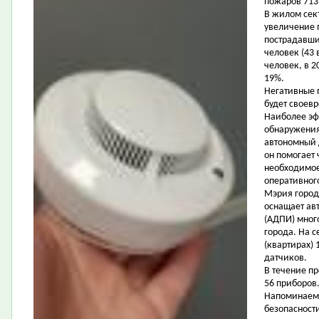
пожаров 713 
В жилом сек
увеличение п
пострадавши
человек (43 
человек, в 
19%.
Негативные 
будет своев
Наиболее эф
обнаружения
автономный 
он помогает
необходимое
оперативног
Мэрия город
оснащает а
(АДПИ) мног
города. На 
(квартирах) 
датчиков.
В течение п
56 приборов
Напоминаем,
безопасности