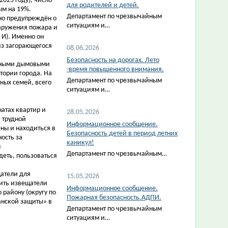
2025 году), число
для родителей и детей.
ым на 19%.
Департамент по чрезвычайным
но предупреждён о
ситуациям и…
аружения пожара и
И). Именно он
из загорающегося
08.06.2026
Безопасность на дорогах. Лето
омными дымовыми
-время повышенного внимания.
ории города. На
Департамент по чрезвычайным
ных семей, всего
ситуациям и…
атах квартир и
28.05.2026
 трудной
Информационное сообщение.
ны и находиться в
Безопасность детей в период летних
ость за
каникул!
м
Департамент по чрезвычайным…
деть, пользоваться
атели для
15.05.2026
чить извещатели
Информационное сообщение.
району (округу по
Пожарная безопасность.АДПИ.
анской защиты» в
Департамент по чрезвычайным
ситуациям и…