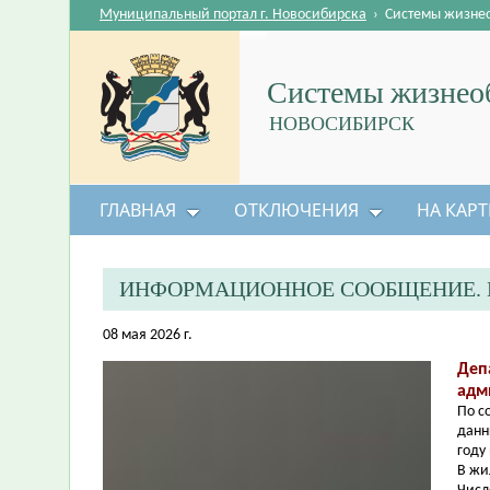
Муниципальный портал г. Новосибирска
›
Системы жизне
Системы жизнеоб
НОВОСИБИРСК
ГЛАВНАЯ
ОТКЛЮЧЕНИЯ
НА КАРТ
ИНФОРМАЦИОННОЕ СООБЩЕНИЕ. 
08 мая 2026 г.
Деп
адм
По с
данн
году
В жи