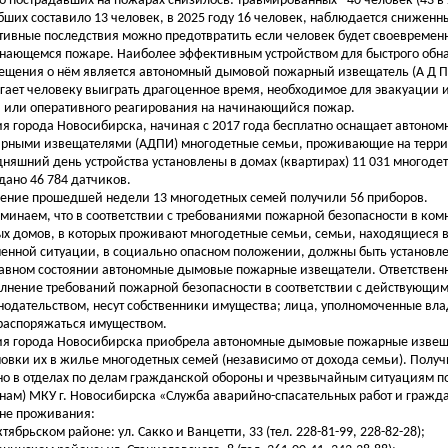
о пострадавших на пожарах снизилось: травмированных - 40 человек (43 в 
бших составило 13 человек, в 2025 году 16 человек, наблюдается сниженн
тивные последствия можно предотвратить если человек будет своевремен
нающемся пожаре. Наиболее эффективным устройством для быстрого обн
ещения о нём является автономный дымовой пожарный извещатель (А Д П 
гает человеку выиграть драгоценное время, необходимое для эвакуации 
 или оперативного реагирования на начинающийся пожар.
я города Новосибирска, начиная с 2017 года бесплатно оснащает автон
рными извещателями (АДПИ) многодетные семьи, проживающие на террит
дняшний день устройства установлены в домах (квартирах) 11 031 многодет
дано 46 784 датчиков.
чение прошедшей недели 13 многодетных семей получили 56 приборов.
минаем, что в соответствии с требованиями пожарной безопасности в комн
х домов, в которых проживают многодетные семьи, семьи, находящиеся в
енной ситуации, в социально опасном положении, должны быть установле
авном состоянии автономные дымовые пожарные извещатели. Ответственн
лнение требований пожарной безопасности в соответствии с действующи
нодательством, несут собственники имущества; лица, уполномоченные вла
распоряжаться имуществом.
я города Новосибирска приобрела автономные дымовые пожарные извещ
новки их в жилье многодетных семей (независимо от дохода семьи). Полу
о в отделах по делам гражданской обороны и чрезвычайным ситуациям по 
нам) МКУ г. Новосибирска «Служба аварийно-спасательных работ и гражд
не проживания:
ктябрьском районе: ул. Сакко и Ванцетти, 33 (тел. 228-81-99, 228-82-28);