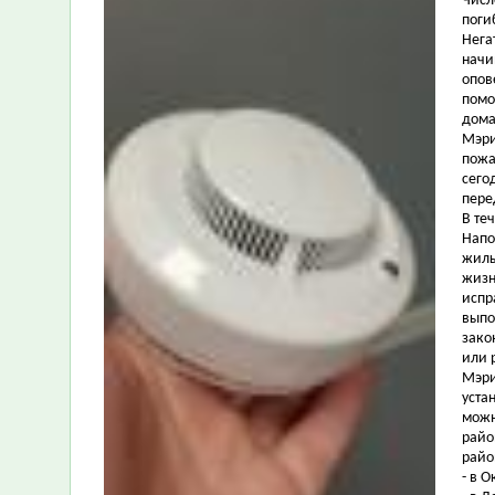
Числ
поги
Нега
начи
опов
помо
дома
Мэри
пожа
сего
пере
В те
Напо
жилы
жизн
испр
выпо
зако
или 
Мэри
уста
можн
райо
райо
- в О