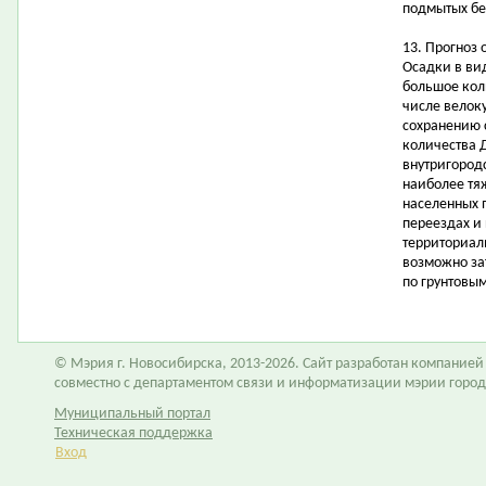
подмытых бе
13. Прогноз 
Осадки в ви
большое кол
числе велоку
сохранению 
количества 
внутригородс
наиболее тя
населенных 
переездах и
территориал
возможно за
по грунтовым
© Мэрия г. Новосибирска, 2013-2026. Сайт разработан компание
совместно с департаментом связи и информатизации мэрии горо
Муниципальный портал
Техническая поддержка
Вход