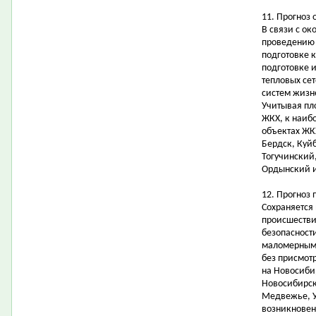
11. Прогноз 
В связи с ок
проведению 
подготовке к
подготовке 
тепловых се
систем жизн
Учитывая пл
ЖКХ, к наиб
объектах ЖКХ
Бердск, Куй
Тогучинский
Ордынский и
12. Прогноз
Сохраняется
происшестви
безопасности
маломерными
без присмот
на Новосиби
Новосибирска
Медвежье, Ур
возникновен