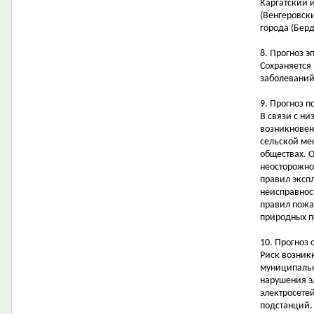
Каргатский 
(Венгеровск
города (Берд
8. Прогноз э
Сохраняется
заболеваний
9. Прогноз 
В связи с н
возникновен
сельской ме
обществах. 
неосторожно
правил эксп
неисправнос
правил пожа
природных п
10. Прогноз 
Риск возник
муниципальн
нарушения э
электросете
подстанций.