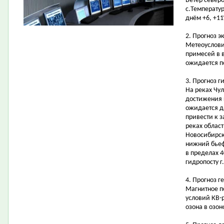
Ветер северо
с.Температур
днём +6, +11
2. Прогноз э
Метеоуслови
примесей в 
ожидается 
3. Прогноз 
На реках Чу
достижения 
ожидается д
привести к 
реках област
Новосибирск
нижний бьеф
в пределах 4
гидропосту г
4. Прогноз г
Магнитное п
условий КВ-
озона в озо