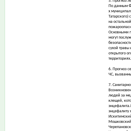
5. Прогноз 
По данным Ф
х муниципаль
Татарского) 
на остально
пожароопасно
Основными 
могут послу
безопасност
сухой травы
открытого ог
территориях
6. Прогноз 
ЧС, вызванн
7. Санитарн
Возникновен
людей за ме
клещей, кот
энцефалита.
энцефалиту 
Искитимский
Мошковский,
Черепановск