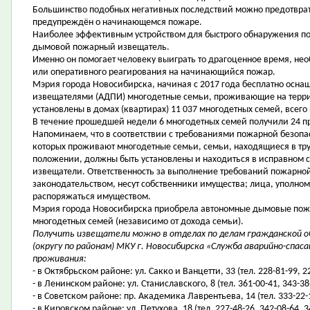
Большинство подобных негативных последствий можно предотврат
предупреждён о начинающемся пожаре.
Наиболее эффективным устройством для быстрого обнаружения п
дымовой пожарный извещатель.
Именно он помогает человеку выиграть то драгоценное время, не
или оперативного реагирования на начинающийся пожар.
Мэрия города Новосибирска, начиная с 2017 года бесплатно ос
извещателями (АДПИ) многодетные семьи, проживающие на террит
установлены в домах (квартирах) 11 037 многодетных семей, всего
В течение прошедшей недели 6 многодетных семей получили 24 п
Напоминаем, что в соответствии с требованиями пожарной безопас
которых проживают многодетные семьи, семьи, находящиеся в тр
положении, должны быть установлены и находиться в исправном
извещатели. Ответственность за выполнение требований пожарной
законодательством, несут собственники имущества; лица, уполно
распоряжаться имуществом.
Мэрия города Новосибирска приобрела автономные дымовые пожа
многодетных семей (независимо от дохода семьи).
Получить извещатели можно в отделах по делам гражданской о
(округу по районам) МКУ г. Новосибирска «Служба аварийно-спа
проживания:
- в Октябрьском районе: ул. Сакко и Ванцетти, 33 (тел. 228-81-99, 2
- в Ленинском районе: ул. Станиславского, 8 (тел. 361-00-41, 343-38
- в Советском районе: пр. Академика Лаврентьева, 14 (тел. 333-22-
- в Кировском районе: ул. Петухова, 18 (тел. 227-48-26, 342-08-64, 3