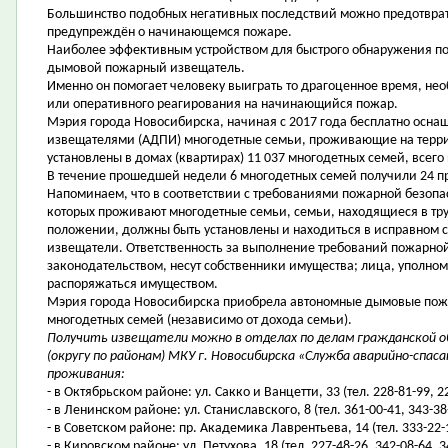
Большинство подобных негативных последствий можно предотврат
предупреждён о начинающемся пожаре.
Наиболее эффективным устройством для быстрого обнаружения п
дымовой пожарный извещатель.
Именно он помогает человеку выиграть то драгоценное время, не
или оперативного реагирования на начинающийся пожар.
Мэрия города Новосибирска, начиная с 2017 года бесплатно ос
извещателями (АДПИ) многодетные семьи, проживающие на террит
установлены в домах (квартирах) 11 037 многодетных семей, всего
В течение прошедшей недели 6 многодетных семей получили 24 п
Напоминаем, что в соответствии с требованиями пожарной безопас
которых проживают многодетные семьи, семьи, находящиеся в тр
положении, должны быть установлены и находиться в исправном
извещатели. Ответственность за выполнение требований пожарной
законодательством, несут собственники имущества; лица, уполно
распоряжаться имуществом.
Мэрия города Новосибирска приобрела автономные дымовые пожа
многодетных семей (независимо от дохода семьи).
Получить извещатели можно в отделах по делам гражданской о
(округу по районам) МКУ г. Новосибирска «Служба аварийно-спа
проживания:
- в Октябрьском районе: ул. Сакко и Ванцетти, 33 (тел. 228-81-99, 2
- в Ленинском районе: ул. Станиславского, 8 (тел. 361-00-41, 343-38
- в Советском районе: пр. Академика Лаврентьева, 14 (тел. 333-22-
- в Кировском районе: ул. Петухова, 18 (тел. 227-48-26, 342-08-64, 3