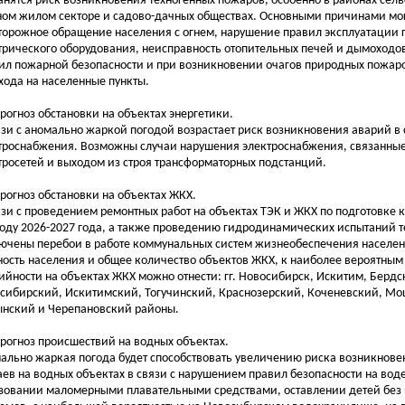
анятся риск возникновения техногенных пожаров, особенно в районах сель
ном жилом секторе и садово-дачных обществах. Основными причинами мог
торожное обращение населения с огнем, нарушение правил эксплуатации г
трического оборудования, неисправность отопительных печей и дымоходо
ил пожарной безопасности и при возникновении очагов природных пожаро
хода на населенные пункты.
Прогноз обстановки на объектах энергетики.
язи с аномально жаркой погодой возрастает риск возникновения аварий в
троснабжения. Возможны случаи нарушения электроснабжения, связанные
тросетей и выходом из строя трансформаторных подстанций.
Прогноз обстановки на объектах ЖКХ.
язи с проведением ремонтных работ на объектах ТЭК и ЖКХ по подготовке 
оду 2026-2027 года, а также проведению гидродинамических испытаний т
ючены перебои в работе коммунальных систем жизнеобеспечения населе
ность населения и общее количество объектов ЖКХ, к наиболее вероятным
ийности на объектах ЖКХ можно отнести: гг. Новосибирск, Искитим, Бердс
сибирский, Искитимский, Тогучинский, Краснозерский, Коченевский, М
нский и Черепановский районы.
Прогноз происшествий на водных объектах.
ально жаркая погода будет способствовать увеличению риска возникнове
аев на водных объектах в связи с нарушением правил безопасности на воде
зовании маломерными плавательными средствами, оставлении детей без