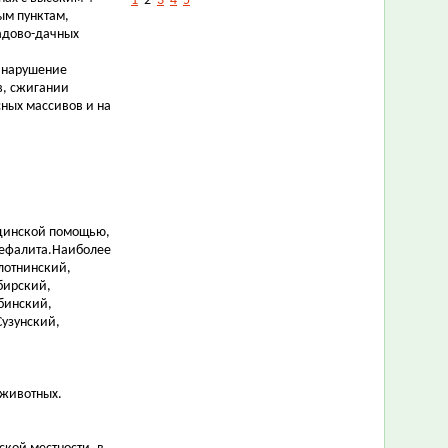
1
2
3
4
5
ым пунктам,
садово-дачных
 нарушение
в, сжигании
сных массивов и на
цинской помощью,
цефалита.Наиболее
лотнинский,
бирский,
бинский,
Сузунский,
 животных.