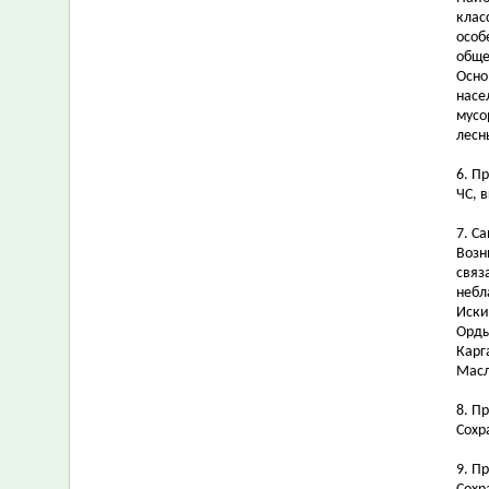
клас
особ
обще
Осно
насе
мусо
лесн
6. П
ЧС, 
7. С
Возн
связ
небл
Иски
Орды
Карг
Масл
8. П
Сохр
9. П