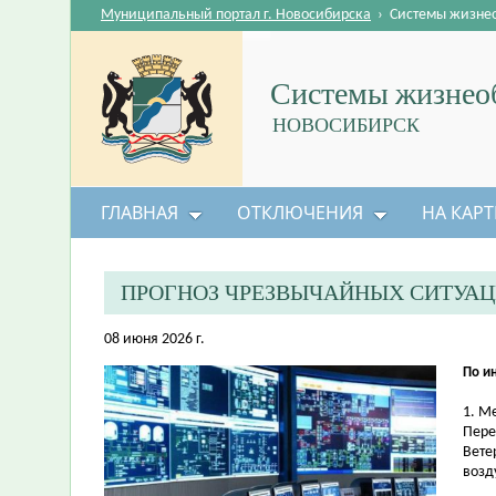
Муниципальный портал г. Новосибирска
›
Системы жизне
Системы жизнеоб
НОВОСИБИРСК
ГЛАВНАЯ
ОТКЛЮЧЕНИЯ
НА КАРТ
ПРОГНОЗ ЧРЕЗВЫЧАЙНЫХ СИТУАЦ
08 июня 2026 г.
По и
1. М
Пере
Вете
возд