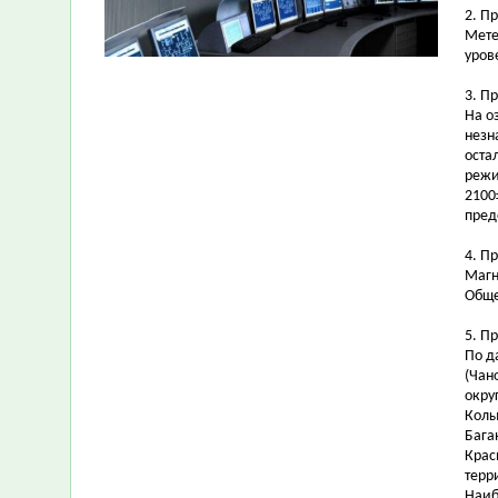
2. П
Мете
уров
3. П
На о
незн
оста
режи
2100
пред
4. П
Магн
Обще
5. П
По д
(Чан
окру
Колы
Бага
Крас
терр
Наиб