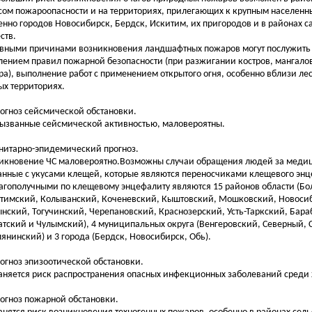
сом пожароопасности и на территориях, прилегающих к крупным населенн
енно городов Новосибирск, Бердск, Искитим, их пригородов и в районах 
ств.
вными причинами возникновения ландшафтных пожаров могут послужить
лением правил пожарной безопасности (при разжигании костров, мангало
ра), выполнение работ с применением открытого огня, особенно вблизи ле
ых территориях.
рогноз сейсмической обстановки.
вызванные сейсмической активностью, маловероятны.
анитарно-эпидемический прогноз.
икновение ЧС маловероятно.Возможны случаи обращения людей за меди
анные с укусами клещей, которые являются переносчиками клещевого эн
агополучными по клещевому энцефалиту являются 15 районов области (Бо
тимский, Колыванский, Коченевский, Кыштовский, Мошковский, Новоси
нский, Тогучинский, Черепановский, Краснозерский, Усть-Таркский, Бара
атский и Чулымский), 4 муниципальных округа (Венгеровский, Северный, 
янинский) и 3 города (Бердск, Новосибирск, Обь).
рогноз эпизоотической обстановки.
аняется риск распространения опасных инфекционных заболеваний среди
рогноз пожарной обстановки.