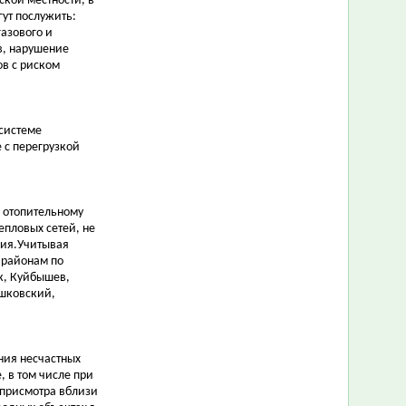
ской местности, в
ут послужить:
азового и
в, нарушение
в с риском
 системе
 с перегрузкой
к отопительному
епловых сетей, не
ния.Учитывая
 районам по
к, Куйбышев,
ошковский,
ния несчастных
, в том числе при
 присмотра вблизи