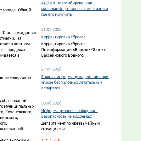
АДПИ в Новосибирске: как
маленький датчик спасает жизни и
хе города. Общий
где его получить
31.07.2026
е Тартас ожидается
Корректировка сбросов
отметки. На
отает в штатном
Корректировка сбросов
я в пределах
По информации «Верхне - Обского
жидается в
Бассейнового Водного…
29.07.2026
Важная информация: действия при
зи маловероятно.
угрозе беспилотных летательных
аппаратов
х образований
30.06.2026
ого муниципальных
Информационное сообщение.
го, Коченевского,
Безопасность на водоёмах!
пинского,
ого,
Департамент по чрезвычайным
на остальной
ситуациям и…
ах с высоким 4