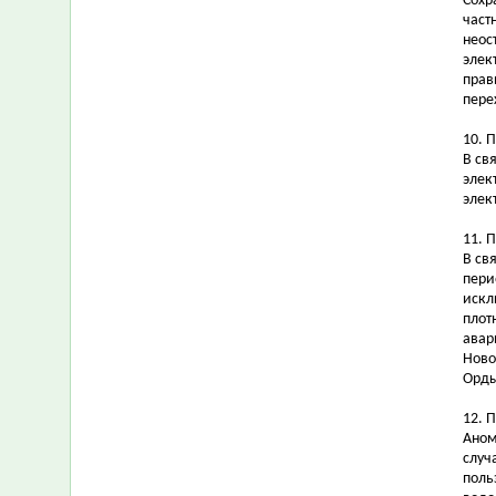
Сохр
част
неос
элек
прав
пере
10. 
В св
элек
элек
11. 
В св
пери
искл
плот
авар
Ново
Орды
12. 
Аном
случ
поль