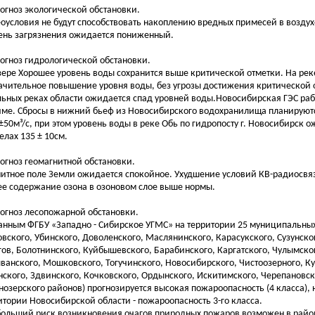
рогноз экологической обстановки.
оусловия не будут способствовать накоплению вредных примесей в возду
ень загрязнения ожидается пониженный.
рогноз гидрологической обстановки.
зере Хорошее уровень воды сохранится выше критической отметки. На рек
ачительное повышение уровня воды, без угрозы достижения критической 
льных реках области ожидается спад уровней воды.Новосибирская ГЭС раб
ме. Сбросы в нижний бьеф из Новосибирского водохранилища планируютс
±50м³/с, при этом уровень воды в реке Обь по гидропосту г. Новосибирск о
елах 135 ± 10см.
рогноз геомагнитной обстановки.
итное поле Земли ожидается спокойное. Ухудшение условий КВ-радиосвя
е содержание озона в озоновом слое выше нормы.
рогноз лесопожарной обстановки.
анным ФГБУ «Западно - Сибирское УГМС» на территории 25 муниципальны
овского, Убинского, Доволенского, Маслянинского, Карасукского, Сузунск
гов, Болотнинского, Куйбышевского, Барабинского, Каргатского, Чулымско
ванского, Мошковского, Тогучинского, Новосибирского, Чистоозерного, Ку
нского, Здвинского, Кочковского, Ордынского, Искитимского, Черепановск
нозерского районов) прогнозируется высокая пожароопасность (4 класса), 
итории Новосибирской области - пожароопасность 3-го класса.
ольший риск возникновения очагов природных пожаров возможен в район