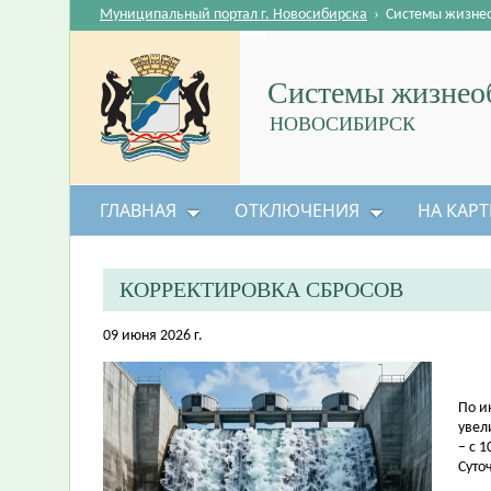
Муниципальный портал г. Новосибирска
›
Системы жизне
Системы жизнеоб
НОВОСИБИРСК
ГЛАВНАЯ
ОТКЛЮЧЕНИЯ
НА КАРТ
КОРРЕКТИРОВКА СБРОСОВ
09 июня 2026 г.
По и
увел
– с 1
Суто