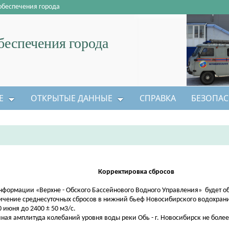
обеспечения города
еспечения города
Е
ОТКРЫТЫЕ ДАННЫЕ
СПРАВКА
БЕЗОПАС
Корректировка сбросов
нформации «Верхне - Обского Бассейнового Водного Управления» будет о
ичение среднесуточных сбросов в нижний бьеф Новосибирского водохран
0 июня до 2400 ± 50 м3/с.
чная амплитуда колебаний уровня воды реки Обь - г. Новосибирск не более