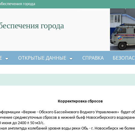
обеспечения города
еспечения города
Е
ОТКРЫТЫЕ ДАННЫЕ
СПРАВКА
БЕЗОПАС
Корректировка сбросов
нформации «Верхне - Обского Бассейнового Водного Управления» будет о
ичение среднесуточных сбросов в нижний бьеф Новосибирского водохран
0 июня до 2400 ± 50 м3/с.
чная амплитуда колебаний уровня воды реки Обь - г. Новосибирск не более