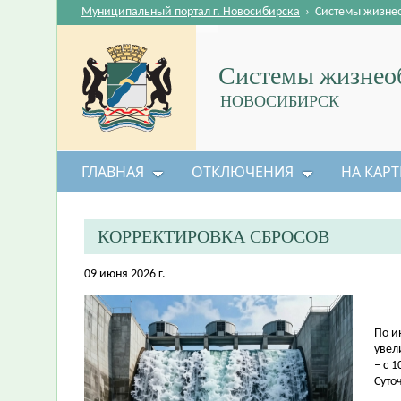
Муниципальный портал г. Новосибирска
›
Системы жизне
Системы жизнеоб
НОВОСИБИРСК
ГЛАВНАЯ
ОТКЛЮЧЕНИЯ
НА КАРТ
КОРРЕКТИРОВКА СБРОСОВ
09 июня 2026 г.
По и
увел
– с 1
Суто