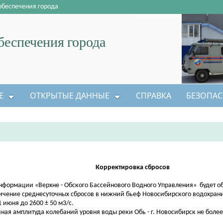
обеспечения города
еспечения города
Е
ОТКРЫТЫЕ ДАННЫЕ
СПРАВКА
БЕЗОПАС
Корректировка сбросов
нформации «Верхне - Обского Бассейнового Водного Управления» будет о
ичение среднесуточных сбросов в нижний бьеф Новосибирского водохран
1 июня до 2600 ± 50 м3/с.
чная амплитуда колебаний уровня воды реки Обь - г. Новосибирск не более