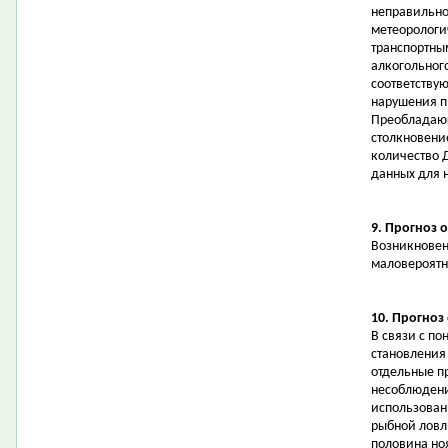
неправильно
метеорологи
транспортны
алкогольног
соответству
нарушения п
Преобладающ
столкновени
количество 
данных для 
9. Прогноз 
Возникновен
маловероятн
10. Прогноз
В связи с п
становления
отдельные п
несоблюдени
использован
рыбной ловл
половина но