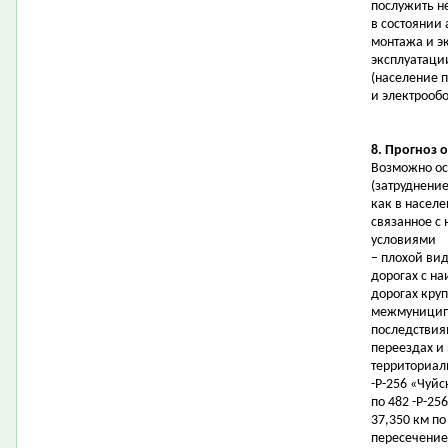
послужить не
в состоянии
монтажа и э
эксплуатаци
(население 
и электрообо
8. Прогноз 
Возможно ос
(затруднени
как в населе
связанное с
условиями
– плохой ви
дорогах с н
дорогах круп
межмуниципа
последствия
переездах и
территориал
-Р-256 «Чуйс
по 482 -Р-25
37,350 км по
пересечение