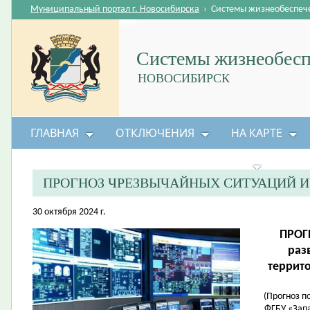
Муниципальный портал г. Новосибирска
›
Системы жизнеобеспеч
Системы жизнеобесп
НОВОСИБИРСК
ГЛАВНАЯ
ОТКЛЮЧЕНИЯ
НА КАРТЕ
БЕЗОПАСНОСТЬ ЖИЗНЕДЕЯТЕЛЬНОСТИ
ПРОГНОЗ ЧРЕЗВЫЧАЙНЫХ СИТУАЦИЙ 
30 октября 2024 г.
ПРОГ
раз
террит
(Прогноз п
ФГБУ «Зап