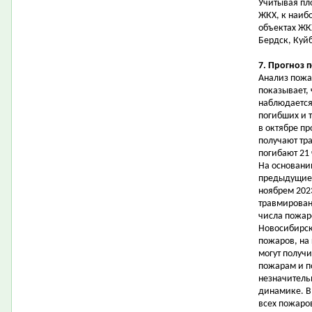
Учитывая пл
ЖКХ, к наиб
объектах ЖК
Бердск, Куй
7. Прогноз 
Анализ пожа
показывает, 
наблюдается
погибших и 
в октябре пр
получают тра
погибают 21
На основани
предыдущие 
ноябрем 2023
травмирован
числа пожар
Новосибирск
пожаров, на
могут получи
пожарам и п
незначитель
динамике. В
всех пожаро