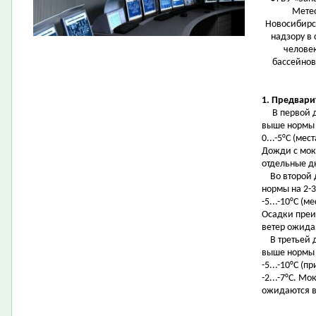
Метео
Новосибирс
надзору в
человек
бассейнов
1. Предвари
В первой де
выше нормы н
0...-5°С (мес
Дожди с мок
отдельные д
Во второй д
нормы на 2-3
-5...-10°С (ме
Осадки преи
ветер ожида
В третьей д
выше нормы н
-5...-10°С (п
-2...-7°С. М
ожидаются в