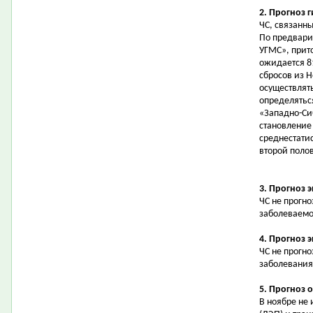
2. Прогноз 
ЧС, связанн
По предвари
УГМС», прит
ожидается 81
сбросов из 
осуществлят
определятьс
«Западно-Си
становление
среднестатис
второй полов
3. Прогноз 
ЧС не прогн
заболеваемо
4. Прогноз 
ЧС не прогн
заболевания
5. Прогноз 
В ноябре не