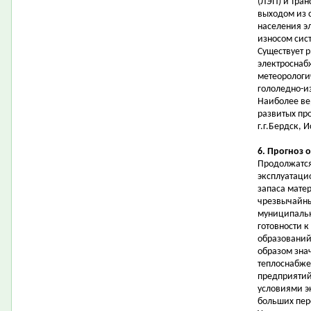
(ЛЭП) и тран
выходом из 
населения э
износом сис
Существует 
электроснаб
метеорологи
гололедно-и
Наиболее ве
развитых пр
г.г.Бердск, 
6. Прогноз 
Продолжатся
эксплуатаци
запаса мате
чрезвычайны
муниципальн
готовности 
образований
образом зна
теплоснабже
предприятий
условиями э
больших пер