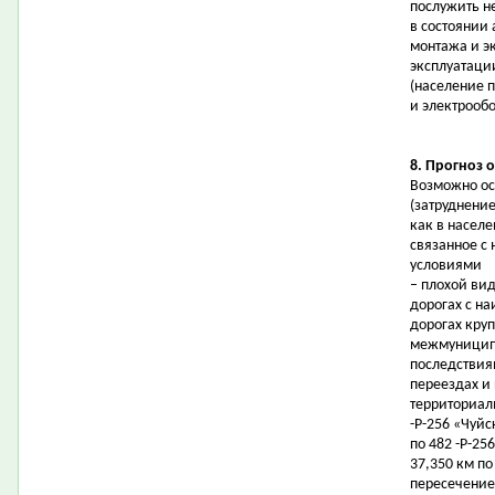
послужить не
в состоянии
монтажа и э
эксплуатаци
(население 
и электрообо
8. Прогноз 
Возможно ос
(затруднени
как в населе
связанное с
условиями
– плохой ви
дорогах с н
дорогах круп
межмуниципа
последствия
переездах и
территориал
-Р-256 «Чуйс
по 482 -Р-25
37,350 км по
пересечение