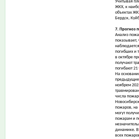
Учитывая пл
ЖКХ, к наиб
объектах ЖК
Бердск, Куй
7. Прогноз 
Анализ пожа
показывает, 
наблюдается
погибших и 
в октябре пр
получают тра
погибают 21
На основани
предыдущие 
ноябрем 2023
травмирован
числа пожар
Новосибирск
пожаров, на
могут получи
пожарам и п
незначитель
динамике. В
всех пожаро