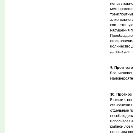
неправильно
метеорологи
транспортны
алкогольног
соответству
нарушения п
Преобладающ
столкновени
количество 
данных для 
9. Прогноз 
Возникновен
маловероятн
10. Прогноз
В связи с п
становления
отдельные п
несоблюдени
использован
рыбной ловл
половина но