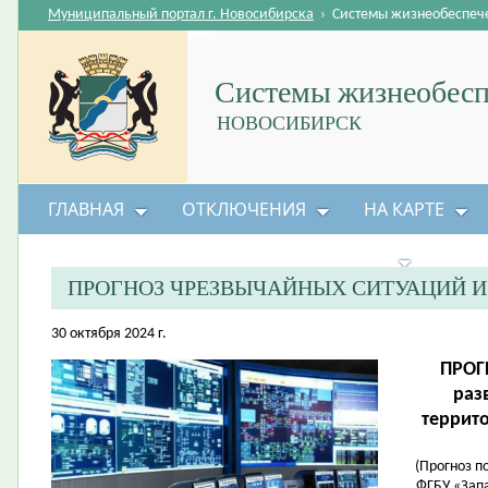
Муниципальный портал г. Новосибирска
›
Системы жизнеобеспеч
Системы жизнеобесп
НОВОСИБИРСК
ГЛАВНАЯ
ОТКЛЮЧЕНИЯ
НА КАРТЕ
БЕЗОПАСНОСТЬ ЖИЗНЕДЕЯТЕЛЬНОСТИ
ПРОГНОЗ ЧРЕЗВЫЧАЙНЫХ СИТУАЦИЙ 
30 октября 2024 г.
ПРОГ
раз
террит
(Прогноз п
ФГБУ «Зап