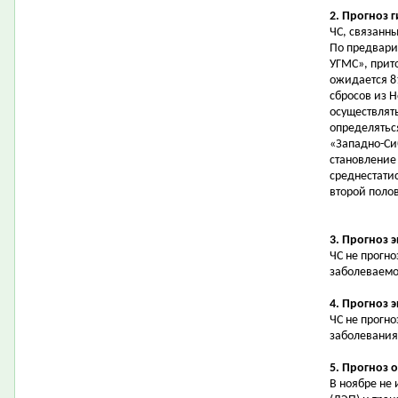
2. Прогноз 
ЧС, связанн
По предвари
УГМС», прит
ожидается 81
сбросов из 
осуществлят
определятьс
«Западно-Си
становление
среднестатис
второй полов
3. Прогноз 
ЧС не прогн
заболеваемо
4. Прогноз 
ЧС не прогн
заболевания
5. Прогноз 
В ноябре не