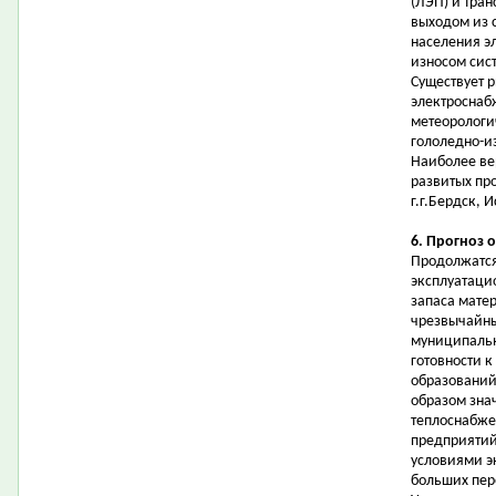
(ЛЭП) и тран
выходом из 
населения э
износом сис
Существует 
электроснаб
метеорологи
гололедно-и
Наиболее ве
развитых пр
г.г.Бердск, 
6. Прогноз 
Продолжатся
эксплуатаци
запаса мате
чрезвычайны
муниципальн
готовности 
образований
образом зна
теплоснабже
предприятий
условиями э
больших пер