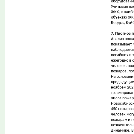
оборудовани
Учитывая пл
ЖКХ, к наиб
объектах ЖК
Бердск, Куй
7. Прогноз 
Анализ пожа
показывает, 
наблюдается
погибших и 
ежегодно в 
человек, пол
пожаров, по
На основани
предыдущие 
ноябрем 2023
травмирован
числа пожар
Новосибирск
450 пожаров,
человек могу
пожарам и п
незначитель
динамике. В