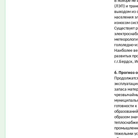
В ноябре не
(ЛЭП) и тран
выходом из 
населения э
износом сис
Существует 
электроснаб
метеорологи
гололедно-и
Наиболее ве
развитых пр
г.г.Бердск, 
6. Прогноз 
Продолжатся
эксплуатаци
запаса мате
чрезвычайны
муниципальн
готовности 
образований
образом зна
теплоснабже
промышленны
тяжелыми ус