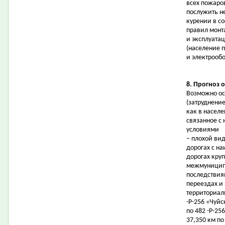
всех пожаро
послужить не
курении в с
правил монт
и эксплуата
(население 
и электрообо
8. Прогноз 
Возможно ос
(затруднени
как в населе
связанное с
условиями
– плохой ви
дорогах с н
дорогах круп
межмуниципа
последствия
переездах и
территориал
-Р-256 «Чуйс
по 482 -Р-25
37,350 км по