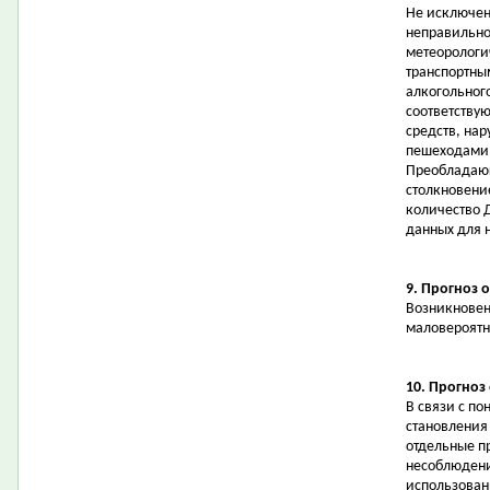
Не исключен
неправильно
метеорологи
транспортны
алкогольног
соответству
средств, на
пешеходами
Преобладающ
столкновени
количество 
данных для 
9. Прогноз 
Возникновен
маловероятн
10. Прогноз
В связи с п
становления
отдельные п
несоблюдени
использован