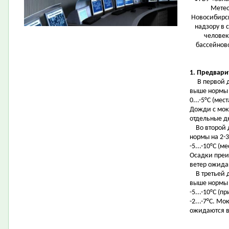
Метео
Новосибирск
надзору в 
человек
бассейнов
1. Предвари
В первой де
выше нормы н
0...-5°С (мес
Дожди с мок
отдельные д
Во второй д
нормы на 2-3
-5...-10°С (ме
Осадки преи
ветер ожида
В третьей д
выше нормы н
-5...-10°С (п
-2...-7°С. М
ожидаются в