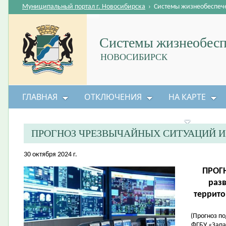
Муниципальный портал г. Новосибирска
›
Системы жизнеобеспеч
Системы жизнеобесп
НОВОСИБИРСК
ГЛАВНАЯ
ОТКЛЮЧЕНИЯ
НА КАРТЕ
БЕЗОПАСНОСТЬ ЖИЗНЕДЕЯТЕЛЬНОСТИ
ПРОГНОЗ ЧРЕЗВЫЧАЙНЫХ СИТУАЦИЙ 
30 октября 2024 г.
ПРОГН
раз
террито
(Прогноз п
ФГБУ «Запа