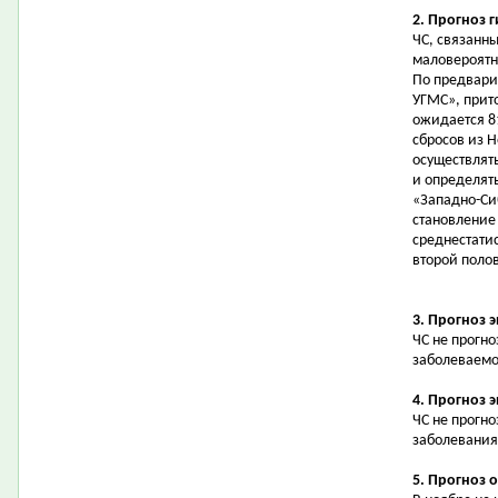
2. Прогноз 
ЧС, связанн
маловероятн
По предвари
УГМС», прит
ожидается 81
сбросов из 
осуществлят
и определят
«Западно-Си
становление
среднестатис
второй полов
3. Прогноз 
ЧС не прогн
заболеваемо
4. Прогноз 
ЧС не прогн
заболевания
5. Прогноз 