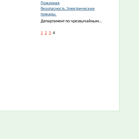
Пожарная
безопасность.Электрические
пожары.
Департамент по чрезвычайным…
1
2
3
4