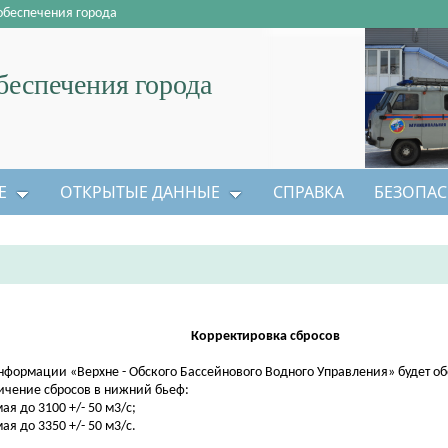
обеспечения города
еспечения города
Е
ОТКРЫТЫЕ ДАННЫЕ
СПРАВКА
БЕЗОПАС
Корректировка
сбросов
нформации «Верхне - Обского Бассейнового Водного Управления» будет о
ичение сбросов в нижний бьеф:
мая до 3100 +/- 50 м3/с;
мая до 3350 +/- 50 м3/с.