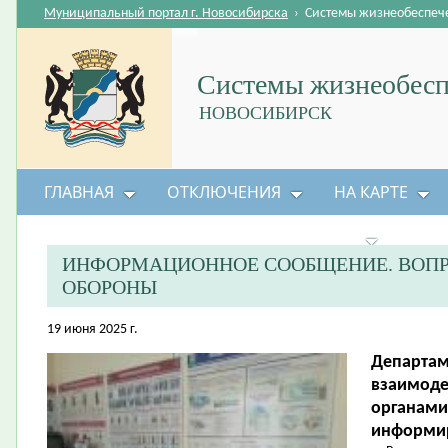
Муниципальный портал г. Новосибирска
›
Системы жизнеобеспеч
Системы жизнеобесп
НОВОСИБИРСК
ГЛАВНАЯ
ОТКЛЮЧЕНИЯ
НА КАРТЕ
БЕЗОПАСНОСТЬ ЖИЗНЕДЕЯТЕЛЬНОСТИ
ИНФОРМАЦИОННОЕ СООБЩЕНИЕ. ВОП
ОБОРОНЫ
19 июня 2025 г.
Департам
взаимоде
органами
информир