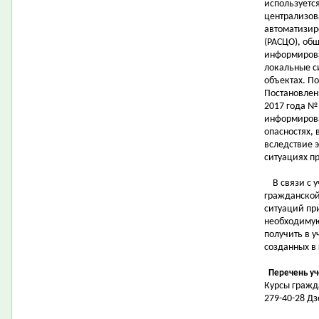
используетс
централизов
автоматизир
(РАСЦО), об
информирова
локальные с
объектах. П
Постановлен
2017 года №
информирова
опасностях,
вследствие 
ситуациях пр
В связи с у
гражданской
ситуаций при
необходимую
получить в у
созданных в
Перечень уч
Курсы гражд
279-40-28 Д