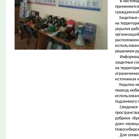
В настояще
применяется
гражданской
Защитные с
на территор
укрытия раб
организаций
расположенн
использовани
решением ру
Информация 
защитных со
на территор
ограниченног
источниках 
Укрытие нер
период моби
использован
подземного 
Сведения о
пространств
рубрике «Вр
дом» муниц
Новосибирск
Для оповещ