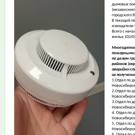
дымовых пож
(независимо 
городского 
В текущий п
извещатели 
Всего с нач
жилье 10245
Многодетны
пожарными 
по делам г
районов (ок
аварийно-с
их получени
1.Отдел по д
Новосибирск,
2.Отдел по д
Новосибирск,
3.Отдел по д
Новосибирск,
4. Отдел по 
Новосибирск,
5. Отдел по 
Новосибирск,
6. Отдел по 