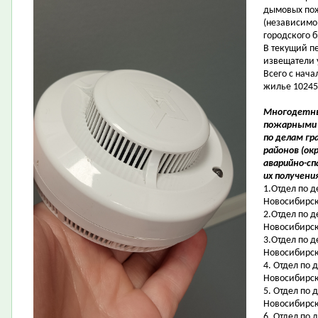
дымовых пож
(независимо 
городского 
В текущий п
извещатели 
Всего с нач
жилье 10245
Многодетны
пожарными 
по делам г
районов (ок
аварийно-с
их получени
1.Отдел по д
Новосибирск,
2.Отдел по д
Новосибирск,
3.Отдел по д
Новосибирск,
4. Отдел по 
Новосибирск,
5. Отдел по 
Новосибирск,
6. Отдел по 