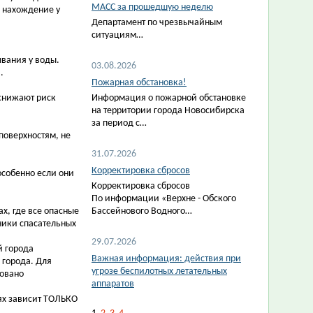
МАСС за прошедшую неделю
ь нахождение у
Департамент по чрезвычайным
ситуациям…
вания у воды.
03.08.2026
.
Пожарная обстановка!
 снижают риск
Информация о пожарной обстановке
на территории города Новосибирска
за период с…
поверхностям, не
31.07.2026
Корректировка сбросов
особенно если они
Корректировка сбросов
По информации «Верхне - Обского
х, где все опасные
Бассейнового Водного…
ники спасательных
29.07.2026
й города
Важная информация: действия при
 города. Для
угрозе беспилотных летательных
зовано
аппаратов
ях зависит ТОЛЬКО