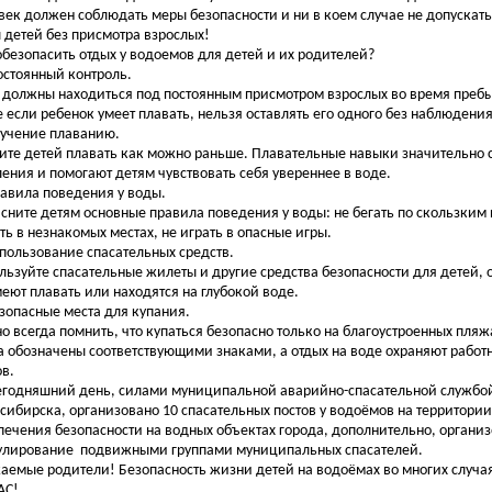
век должен соблюдать меры безопасности и ни в коем случае не допускат
 детей без присмотра взрослых!
обезопасить отдых у водоемов для детей и их родителей?
остоянный контроль.
 должны находиться под постоянным присмотром взрослых во время пребы
 если ребенок умеет плавать, нельзя оставлять его одного без наблюдения
бучение плаванию.
ите детей плавать как можно раньше. Плавательные навыки значительно
ления и помогают детям чувствовать себя увереннее в воде.
равила поведения у воды.
сните детям основные правила поведения у воды: не бегать по скользким 
ть в незнакомых местах, не играть в опасные игры.
спользование спасательных средств.
льзуйте спасательные жилеты и другие средства безопасности для детей, 
меют плавать или находятся на глубокой воде.
езопасные места для купания.
о всегда помнить, что купаться безопасно только на благоустроенных пляжа
а обозначены соответствующими знаками, а отдых на воде охраняют работ
ов.
егодняшний день, силами муниципальной аварийно-спасательной службо
сибирска, организовано 10 спасательных постов у водоёмов на территории
печения безопасности на водных объектах города, дополнительно, органи
улирование подвижными группами муниципальных спасателей.
аемые родители! Безопасность жизни детей на водоёмах во многих случа
АС!