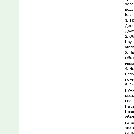
чело
воды
Как 
1. П
Дети
Даже
2. О
Науч
утоп
3. П
Объя
ныря
4. И
Испо
не у
5. Б
Нужн
мест
пост
На с
Ново
обес
патр
Уваж
ОТ В