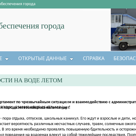
обеспечения города
еспечения города
Е
ОТКРЫТЫЕ ДАННЫЕ
СПРАВКА
БЕЗОПАС
ОСТИ НА ВОДЕ ЛЕТОМ
ртамент по чрезвычайным ситуациям и взаимодействию с администра
и города Новосибирска напоминает!
 - пора отдыха, отпусков, школьных каникул. Его ждут и взрослые и дети, 
астает вероятность различных несчастных случаев, травм, солнечных ожог
. В это время необходимо проявлять повышенную бдительность и осторож
ил поведения на водоемах влекут за собой тяжелейшие последствия. Поэ