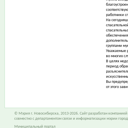
благоустрое
соответству
работники с
На сегодняш
спасательно
спасательных
обеспечения
дополнитель
группами му
Уважаемые р
во многих с
В целях нед
период обра
разъяснител
искусственн
Вы предупре
от этого зав
© Мэрия г. Новосибирска, 2013-2026. Сайт разработан компание
совместно с департаментом связи и информатизации мэрии горо
Муниципальный портал