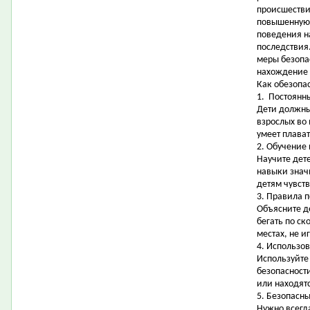
происшестви
повышенную 
поведения н
последствия
меры безопас
нахождение 
Как обезопас
1. Постоянн
Дети должны
взрослых во
умеет плават
2. Обучение
Научите дет
навыки знач
детям чувств
3. Правила 
Объясните д
бегать по ск
местах, не и
4. Использов
Используйте
безопасности
или находятс
5. Безопасны
Нужно всегда