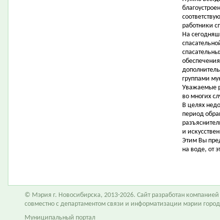
благоустрое
соответству
работники с
На сегодняш
спасательно
спасательных
обеспечения
дополнитель
группами му
Уважаемые р
во многих с
В целях нед
период обра
разъяснител
и искусстве
Этим Вы пре
на воде, от 
© Мэрия г. Новосибирска, 2013-2026. Сайт разработан компание
совместно с департаментом связи и информатизации мэрии горо
Муниципальный портал