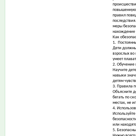
происшестви
повышенную 
правил пове
последствия
меры безопас
нахождение 
Как обезопас
1. Постоянн
Дети должны
взрослых во
умеет плават
2. Обучение
Научите дет
навыки знач
детям чувств
3. Правила 
Объясните д
бегать по ск
местах, не и
4. Использов
Используйте
безопасности
или находятс
5. Безопасны
Нужно всегда