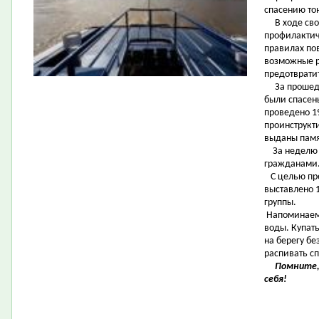
спасению то
В ходе свои
профилактич
правилах по
возможные р
предотвратит
За прошед
были спасен
проведено 1
проинструкт
выданы памя
За неделю в
гражданами
С целью пр
выставлено 1
группы.
Напоминаем 
воды. Купат
на берегу бе
распивать с
Помните, 
себя!