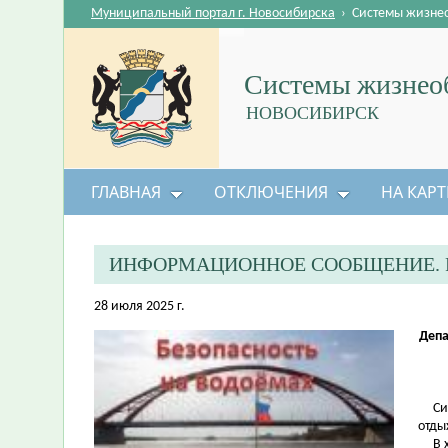
Муниципальный портал г. Новосибирска
›
Системы жизне
Системы жизнеоб
НОВОСИБИРСК
ГЛАВНАЯ
ОТКЛЮЧЕНИЯ
НА КАРТ
ИНФОРМАЦИОННОЕ СООБЩЕНИЕ. Р
28 июля 2025 г.
Депа
Сила
отды
В хо