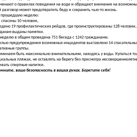
минают о правилах поведения на воде и обращают внимание на возможн
й разговор может предотвратить беду и сохранить чью-то жизнь.
прошедшую неделю:
 спасены 10 человек,
едено 19 профилактических рейдов, где проинструктированы 128 человек, 
данам выданы памятки.
еделю в общем проведена 751 беседа с 1242 гражданами.
лью предупреждения возможных инцидентов выставлено 14 спасательных 
ативные группы.
минаем быть максимально внимательными, находясь у воды. Купаться то
иальных пляжах, не оставлять на берегу без присмотра несовершеннолетни
ивать спиртные напитки.
мните, ваша безопасность в ваших руках. Берегите себя!