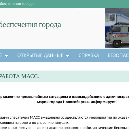
обеспечения города
еспечения города
Е
ОТКРЫТЫЕ ДАННЫЕ
СПРАВКА
БЕЗОПАС
АБОТА МАСС.
ртамент по чрезвычайным ситуациям и взаимодействию с администр
мэрии города Новосибирска, информирует!
ми спасателей МАСС ежедневно осуществляются мероприятия по оказ
хающим на воде и по спасению тонущих.
де своих дежурств наши спасатели проводят профилактические беседы 