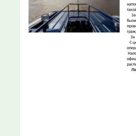
напо
тако
За 
были
пров
граж
За н
С це
опер
Напо
офиц
расп
По