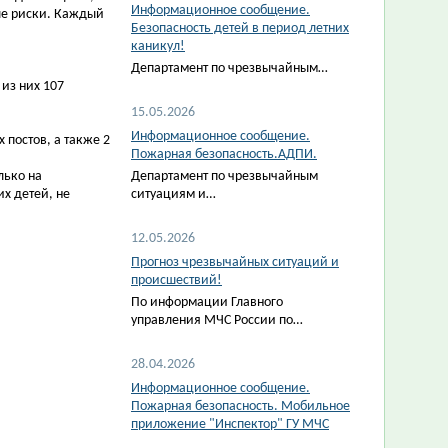
Информационное сообщение.
ые риски. Каждый
Безопасность детей в период летних
каникул!
Департамент по чрезвычайным…
из них 107
15.05.2026
Информационное сообщение.
постов, а также 2
Пожарная безопасность.АДПИ.
лько на
Департамент по чрезвычайным
х детей, не
ситуациям и…
12.05.2026
Прогноз чрезвычайных ситуаций и
происшествий!
По информации Главного
управления МЧС России по…
28.04.2026
Информационное сообщение.
Пожарная безопасность. Мобильное
приложение "Инспектор" ГУ МЧС