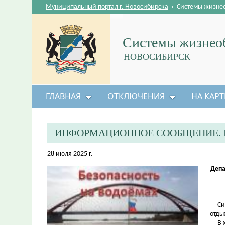
Муниципальный портал г. Новосибирска
›
Системы жизне
Системы жизнеоб
НОВОСИБИРСК
ГЛАВНАЯ
ОТКЛЮЧЕНИЯ
НА КАРТ
ИНФОРМАЦИОННОЕ СООБЩЕНИЕ. Р
28 июля 2025 г.
Депа
Сила
отды
В хо