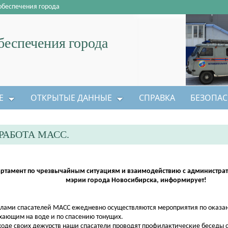
обеспечения города
еспечения города
Е
ОТКРЫТЫЕ ДАННЫЕ
СПРАВКА
БЕЗОПАС
АБОТА МАСС.
ртамент по чрезвычайным ситуациям и взаимодействию с администр
мэрии города Новосибирска, информирует!
ми спасателей МАСС ежедневно осуществляются мероприятия по оказ
хающим на воде и по спасению тонущих.
де своих дежурств наши спасатели проводят профилактические беседы 