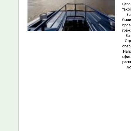
напо
тако
За 
были
пров
граж
За н
С це
опер
Напо
офиц
расп
По