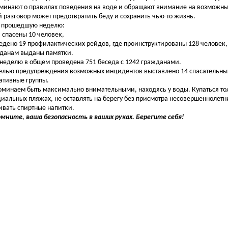
минают о правилах поведения на воде и обращают внимание на возможн
й разговор может предотвратить беду и сохранить чью-то жизнь.
прошедшую неделю:
 спасены 10 человек,
едено 19 профилактических рейдов, где проинструктированы 128 человек, 
данам выданы памятки.
еделю в общем проведена 751 беседа с 1242 гражданами.
лью предупреждения возможных инцидентов выставлено 14 спасательных 
ативные группы.
минаем быть максимально внимательными, находясь у воды. Купаться то
иальных пляжах, не оставлять на берегу без присмотра несовершеннолетни
ивать спиртные напитки.
мните, ваша безопасность в ваших руках. Берегите себя!