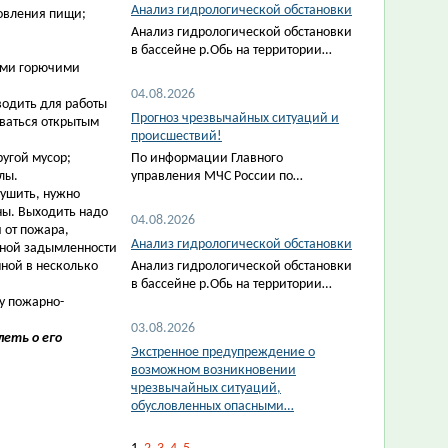
Анализ гидрологической обстановки
товления пищи;
Анализ гидрологической обстановки
в бассейне р.Обь на территории…
ными горючими
04.08.2026
водить для работы
Прогноз чрезвычайных ситуаций и
оваться открытым
происшествий!
ругой мусор;
По информации Главного
лы.
управления МЧС России по…
тушить, нужно
ны. Выходить надо
04.08.2026
 от пожара,
Анализ гидрологической обстановки
ьной задымленности
нной в несколько
Анализ гидрологической обстановки
в бассейне р.Обь на территории…
у пожарно-
03.08.2026
еть о его
Экстренное предупреждение о
возможном возникновении
чрезвычайных ситуаций,
обусловленных опасными…