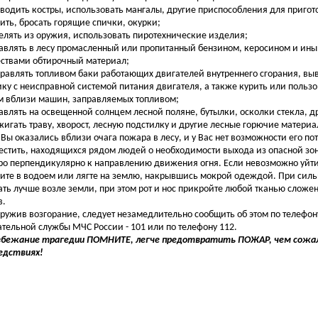
зводить костры, использовать мангалы, другие приспособления для приго
рить, бросать горящие спички, окурки;
релять из оружия, использовать пиротехнические изделия;
тавлять в лесу промасленный или пропитанный бензином, керосином и и
ствами обтирочный материал;
правлять топливом баки работающих двигателей внутреннего сгорания, вы
ику с неисправной системой питания двигателя, а также курить или польз
м вблизи машин, заправляемых топливом;
тавлять на освещенной солнцем лесной поляне, бутылки, осколки стекла, д
жигать траву, хворост, лесную подстилку и другие лесные горючие материа
 Вы оказались вблизи очага пожара в лесу, и у Вас нет возможности его по
естить, находящихся рядом людей о необходимости выхода из опасной зо
ро перпендикулярно к направлению движения огня. Если невозможно уйти
ите в водоем или лягте на землю, накрывшись мокрой одеждой. При сил
ть лучше возле земли, при этом рот и нос прикройте любой тканью сложе
в.
ружив возгорание, следует незамедлительно сообщить об этом по телефон
ательной службы МЧС России - 101 или по телефону 112.
збежание трагедии ПОМНИТЕ, легче предотвратить ПОЖАР, чем сожал
едствиях!