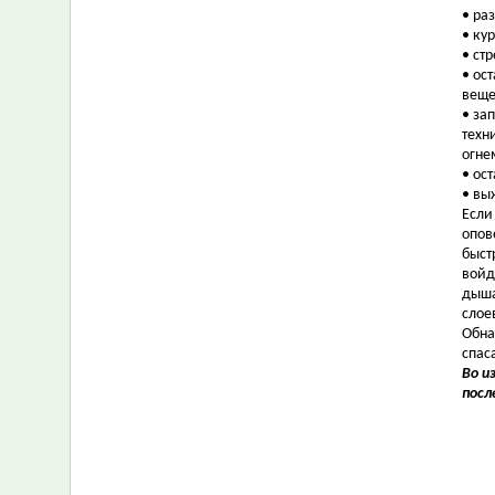
• ра
• ку
• ст
• ос
веще
• за
техн
огне
• ос
• вы
Если
опов
быст
войд
дыша
слое
Обна
спас
Во и
посл