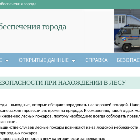
обеспечения города
еспечения города
Е
ОТКРЫТЫЕ ДАННЫЕ
СПРАВКА
БЕЗОПАС
ЕЗОПАСНОСТИ ПРИ НАХОЖДЕНИИ В ЛЕСУ
еди – выходные, которые обещают порадовать нас хорошей погодой. Наве
жане захотят провести это время на природе. К сожалению, такой отдых мо
икновению лесных пожаров, поэтому необходимо всегда соблюдать прави
пасности.
льшинстве случаев лесные пожары возникают из-за людской небрежности, 
 природных пожаров.
жароопасный период в лесу категорически запрещается: