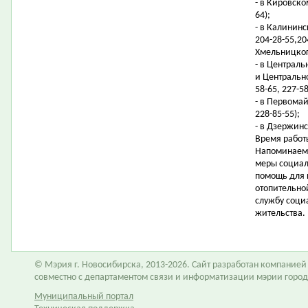
- в Кировском
64);
- в Калининс
204-28-55,20
Хмельницкого
- в Централ
и Центрально
58-65, 227-58
- в Первомай
228-85-55);
- в Дзержинс
Время работы
Напоминаем 
меры социал
помощь для 
отопительно
службу соци
жительства.
© Мэрия г. Новосибирска, 2013-2026. Сайт разработан компание
совместно с департаментом связи и информатизации мэрии горо
Муниципальный портал