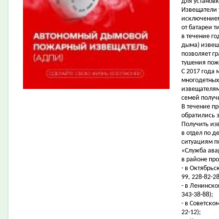
для установк
Извещатели 
исключением
от батареи т
в течение г
дыма) извещ
позволяет г
тушения пож
С 2017 года
многодетны
извещателям
семей получ
В течение п
обратились 
Получить из
в отдел по 
ситуациям по
«Служба ава
в районе пр
- в Октябрьс
99, 228-82-28
- в Ленинско
343-38-88);
- в Советско
22-12);