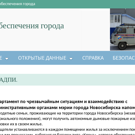
обеспечения города
еспечения города
Е
ОТКРЫТЫЕ ДАННЫЕ
СПРАВКА
БЕЗОПАС
АДПИ.
артамент по чрезвычайным ситуациям и взаимодействию с
инистративными органами мэрии города Новосибирска напом
одетные семьи, проживающие на территории города Новосибирска (неза
риального положения), могут получить автономные дымовые пожарные из
новки их в своем жилье.
щатели устанавливаются в каждом помещении жилья за исключением по