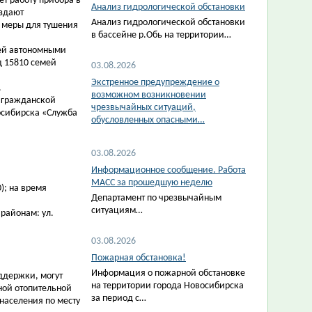
т работу прибора в
Анализ гидрологической обстановки
издают
Анализ гидрологической обстановки
ь меры для тушения
в бассейне р.Обь на территории…
мей автономными
д 15810 семей
03.08.2026
Экстренное предупреждение о
.
возможном возникновении
м гражданской
чрезвычайных ситуаций,
осибирска «Служба
обусловленных опасными…
03.08.2026
Информационное сообщение. Работа
МАСС за прошедшую неделю
); на время
Департамент по чрезвычайным
ситуациям…
районам: ул.
03.08.2026
Пожарная обстановка!
Информация о пожарной обстановке
ддержки, могут
на территории города Новосибирска
ной отопительной
за период с…
населения по месту