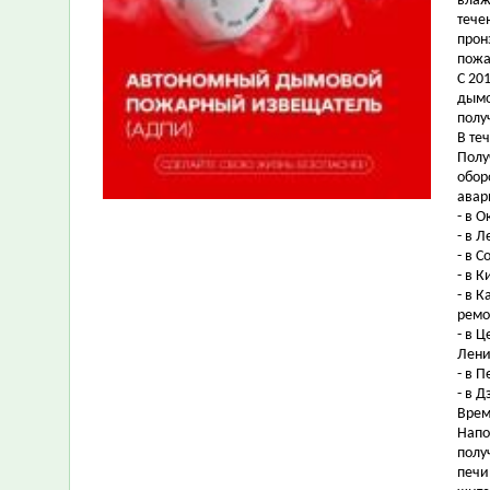
влаж
тече
прон
пожа
С 20
дымо
полу
В те
Полу
обор
авар
- в О
- в Л
- в 
- в К
- в 
ремо
- в 
Ленин
- в 
- в 
Время
Напо
полу
печи