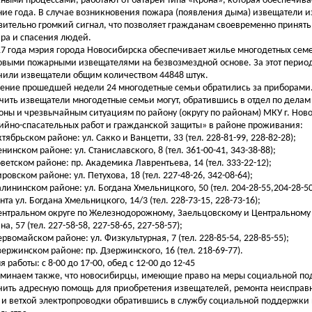
ными процессами, работают от батареи типа «Крона», которая обеспечивае
ние года. В случае возникновения пожара (появления дыма) извещатели 
зительно громкий сигнал, что позволяет гражданам своевременно принят
ра и спасения людей.
17 года мэрия города Новосибирска обеспечивает жилье многодетных се
выми пожарными извещателями на безвозмездной основе. За этот перио
чили извещатели общим количеством 44848 штук.
чение прошедшей недели 24 многодетные семьи обратились за приборами
чить извещатели многодетные семьи могут, обратившись в отдел по дела
оны и чрезвычайным ситуациям по району (округу по районам) МКУ г. Нов
ийно-спасательных работ и гражданской защиты» в районе проживания:
ктябрьском районе: ул. Сакко и Ванцетти, 33 (тел. 228-81-99, 228-82-28);
енинском районе: ул. Станиславского, 8 (тел. 361-00-41, 343-38-88);
Советском районе: пр. Академика Лаврентьева, 14 (тел. 333-22-12);
ировском районе: ул. Петухова, 18 (тел. 227-48-26, 342-08-64);
Калининском районе: ул. Богдана Хмельницкого, 50 (тел. 204-28-55,204-28-50
нта ул. Богдана Хмельницкого, 14/3 (тел. 228-73-15, 228-73-16);
Центральном округе по Железнодорожному, Заельцовскому и Центральному 
а, 57 (тел. 227-58-58, 227-58-65, 227-58-57);
Первомайском районе: ул. Физкультурная, 7 (тел. 228-85-54, 228-85-55);
Дзержинском районе: пр. Дзержинского, 16 (тел. 218-69-77).
 работы: с 8-00 до 17-00, обед с 12-00 до 12-45
минаем также, что новосибирцы, имеющие право на меры социальной по
чить адресную помощь для приобретения извещателей, ремонта неисправ
 и ветхой электропроводки обратившись в службу социальной поддержки 