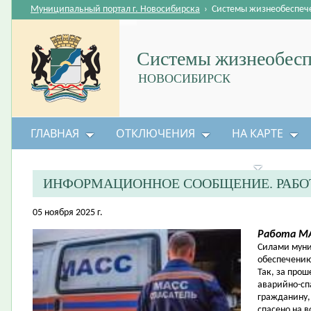
Муниципальный портал г. Новосибирска
›
Системы жизнеобеспеч
Системы жизнеобесп
НОВОСИБИРСК
ГЛАВНАЯ
ОТКЛЮЧЕНИЯ
НА КАРТЕ
БЕЗОПАСНОСТЬ ЖИЗНЕДЕЯТЕЛЬНОСТИ
ИНФОРМАЦИОННОЕ СООБЩЕНИЕ. РАБО
05 ноября 2025 г.
Работа МА
Силами муни
обеспечению
Так, за про
аварийно-сп
гражданину, 
спасено на в