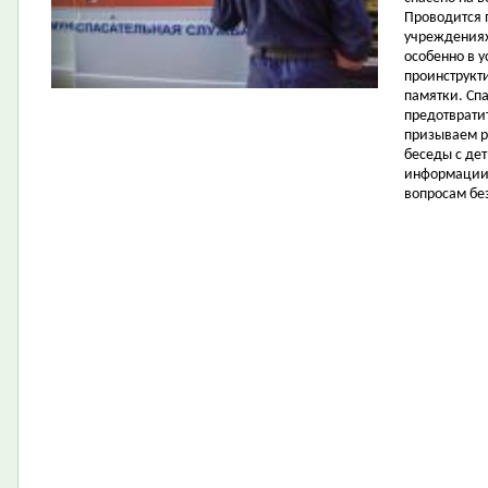
Проводится 
учреждениях
особенно в у
проинструкт
памятки. Сп
предотврати
призываем р
беседы с де
информации.
вопросам бе