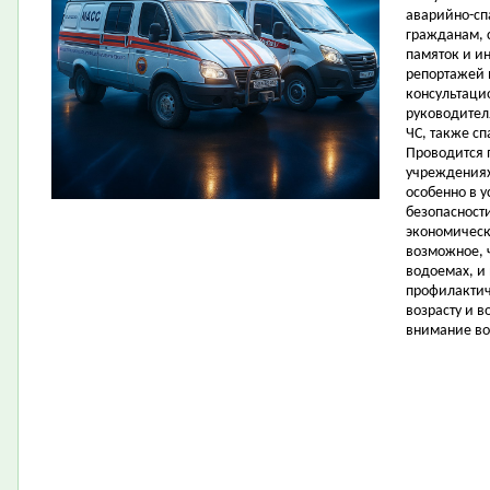
аварийно-сп
гражданам, 
памяток и ин
репортажей 
консультаци
руководител
ЧС, также с
Проводится 
учреждениях
особенно в у
безопасност
экономическ
возможное, 
водоемах, и
профилактич
возрасту и 
внимание во