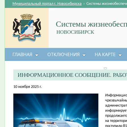
Муниципальный портал г. Новосибирска
›
Системы жизнеобеспеч
Системы жизнеобесп
НОВОСИБИРСК
ГЛАВНАЯ
ОТКЛЮЧЕНИЯ
НА КАРТЕ
БЕЗОПАСНОСТЬ ЖИЗНЕДЕЯТЕЛЬНОСТИ
ИНФОРМАЦИОННОЕ СООБЩЕНИЕ. РАБО
10 ноября 2025 г.
Информацион
чрезвычайны
администрат
информирует
продолжаетс
на территор
поступило 8