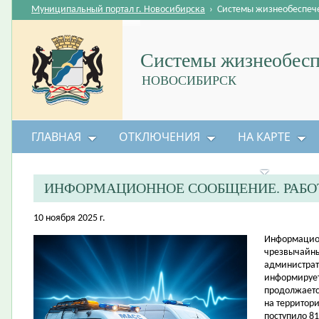
Муниципальный портал г. Новосибирска
›
Системы жизнеобеспеч
Системы жизнеобесп
НОВОСИБИРСК
ГЛАВНАЯ
ОТКЛЮЧЕНИЯ
НА КАРТЕ
БЕЗОПАСНОСТЬ ЖИЗНЕДЕЯТЕЛЬНОСТИ
ИНФОРМАЦИОННОЕ СООБЩЕНИЕ. РАБО
10 ноября 2025 г.
Информацион
чрезвычайны
администрат
информирует
продолжаетс
на территор
поступило 8