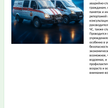
аварийно-сп
гражданам, 
памяток и ин
репортажей 
консультаци
руководител
ЧС, также с
Проводится 
учреждениях
особенно в у
безопасност
экономическ
возможное, 
водоемах, и
профилактич
возрасту и 
внимание во