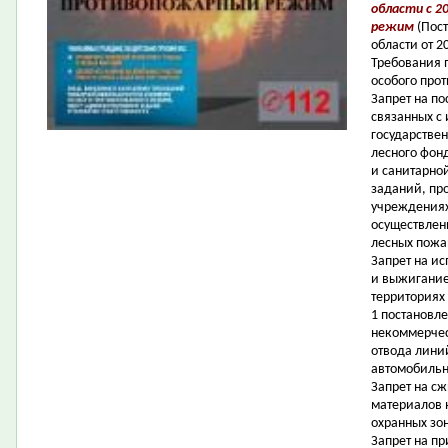
области c 2
режим
(Пос
области от 
Требования 
особого про
Запрет на п
связанных с
государствен
лесного фон
и санитарной
заданий, пр
учреждениях,
осуществлен
лесных пожа
Запрет на ис
и выжигание
территориях
1 постановл
некоммерчес
отвода лини
автомобильн
Запрет на с
материалов н
охранных зо
Запрет на пр