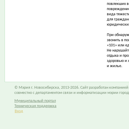
повлекших в
повреждение
вида тяжест
для граждан 
юридических
При обнаруж
звонить в п
«101» или е
Не нарушайт
отдыха и пр
здоровью и 
и жилье.
© Мэрия г. Новосибирска, 2013-2026. Сайт разработан компание
совместно с департаментом связи и информатизации мэрии горо
Муниципальный портал
Техническая поддержка
Вход