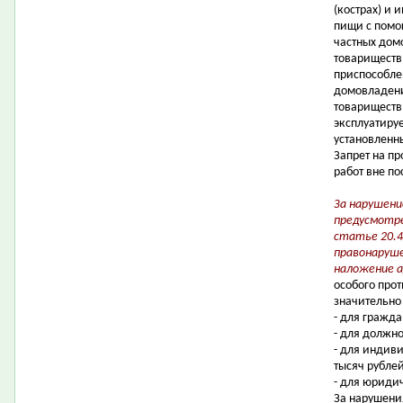
(кострах) и 
пищи с помощ
частных дом
товариществ
приспособле
домовладени
товариществ
эксплуатиру
установленн
Запрет на п
работ вне по
За нарушени
предусмотр
статье 20.4
правонаруше
наложение 
особого про
значительно
- для гражда
- для должно
- для индив
тысяч рублей
- для юридич
За нарушени