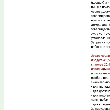
(кострах) и 
пищи с помощ
частных дом
товариществ
приспособле
домовладени
товариществ
эксплуатиру
установленн
Запрет на п
работ вне по
За нарушени
предусмотр
статье 20.4
правонаруше
наложение 
особого про
значительно
- для гражда
- для должно
- для индив
тысяч рублей
- для юридич
За нарушени