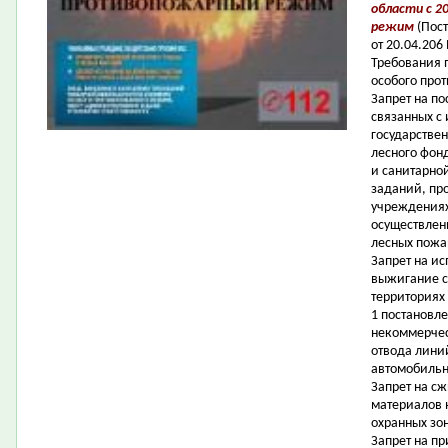
области c 2
режим
(Пос
от 20.04.20
Требования 
особого про
Запрет на п
связанных с
государствен
лесного фон
и санитарной
заданий, пр
учреждениях,
осуществлен
лесных пожа
Запрет на ис
выжигание с
территориях
1 постановл
некоммерчес
отвода лини
автомобильн
Запрет на с
материалов н
охранных зо
Запрет на пр