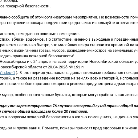
ю Победы:
ков пожарной безопасности.
ленно сообщите об этом организаторам мероприятия. По возможности пом
ры по тушению пожара подручными средствами: используйте огнетушитель
раняется, немедленно покиньте помещение.
ках, вблизи водоемов. По статистике, именно в выходные и праздничные
траняется настолько быстро, что малейшая искра становится причиной кат
анных с выжиганием травы, мусора, разведением костров на земельных уч
людать правила пожарной безопасности!
 Новосибирска и с 24 апреля на всей территории Новосибирской области у
восибирской области от 20.04.2026 № 161-п
?index=1
). В этот период установлены дополнительные требования пожарн
орий, а также на разведение костров на землях всех категорий, использо
ение правил особого противопожарного режима предусмотрена администра
 мусор, особенно стеклянные бутылки, которые могут сработать как линзы 
да уже зарегистрировано 76 случаев возгораний сухой травы общей п
5 случаев общей площадью более 20 гектаров.
я к вопросам пожарной безопасности в жилых помещениях, на дачных учас
отдыха и проживания. Помните, пожары приносят вред здоровью и жизни