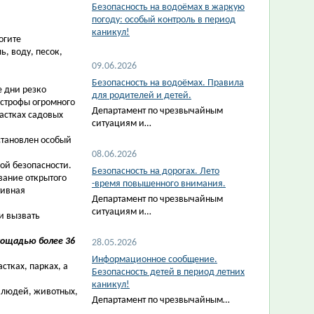
Безопасность на водоёмах в жаркую
погоду: особый контроль в период
каникул!
огите
, воду, песок,
09.06.2026
Безопасность на водоёмах. Правила
 дни резко
для родителей и детей.
астрофы огромного
Департамент по чрезвычайным
астках садовых
ситуациям и…
становлен особый
08.06.2026
ой безопасности.
Безопасность на дорогах. Лето
вание открытого
-время повышенного внимания.
тивная
Департамент по чрезвычайным
ситуациям и…
и вызвать
лощадью более 36
28.05.2026
Информационное сообщение.
тках, парках, а
Безопасность детей в период летних
каникул!
 людей, животных,
Департамент по чрезвычайным…