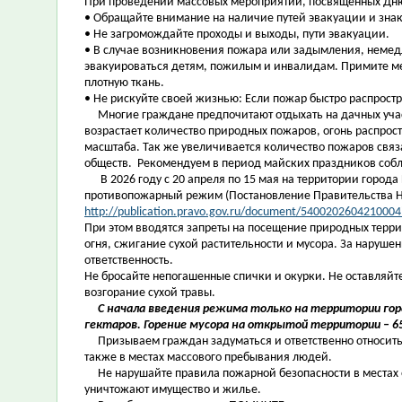
При проведении массовых мероприятий, посвященных Дн
• Обращайте внимание на наличие путей эвакуации и зна
• Не загромождайте проходы и выходы, пути эвакуации.
• В случае возникновения пожара или задымления, немед
эвакуироваться детям, пожилым и инвалидам. Примите ме
плотную ткань.
• Не рискуйте своей жизнью: Если пожар быстро распрост
Многие граждане предпочитают отдыхать на дачных участ
возрастает количество природных пожаров, огонь распрос
масштаба. Так же увеличивается количество пожаров связ
обществ. Рекомендуем в период майских праздников соб
В 2026 году с 20 апреля по 15 мая на территории города
противопожарный режим (Постановление Правительства Но
http://publication.pravo.gov.ru/document/5400202604210004
При этом вводятся запреты на посещение природных террит
огня, сжигание сухой растительности и мусора. За наруш
ответственность.
Не бросайте непогашенные спички и окурки. Не оставляйте
возгорание сухой травы.
С начала введения режима только на территории горо
гектаров. Горение мусора на открытой территории – 6
Призываем граждан задуматься и ответственно относитьс
также в местах массового пребывания людей.
Не нарушайте правила пожарной безопасности в местах 
уничтожают имущество и жилье.