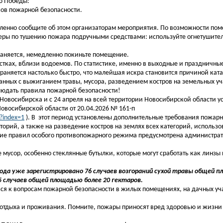
ю Победы:
ков пожарной безопасности.
ленно сообщите об этом организаторам мероприятия. По возможности пом
ры по тушению пожара подручными средствами: используйте огнетушитель
раняется, немедленно покиньте помещение.
ках, вблизи водоемов. По статистике, именно в выходные и праздничные
траняется настолько быстро, что малейшая искра становится причиной кат
анных с выжиганием травы, мусора, разведением костров на земельных уч
людать правила пожарной безопасности!
 Новосибирска и с 24 апреля на всей территории Новосибирской области у
восибирской области от 20.04.2026 № 161-п
?index=1
). В этот период установлены дополнительные требования пожарн
орий, а также на разведение костров на землях всех категорий, использо
ение правил особого противопожарного режима предусмотрена администра
 мусор, особенно стеклянные бутылки, которые могут сработать как линзы 
да уже зарегистрировано 76 случаев возгораний сухой травы общей п
5 случаев общей площадью более 20 гектаров.
я к вопросам пожарной безопасности в жилых помещениях, на дачных учас
отдыха и проживания. Помните, пожары приносят вред здоровью и жизни