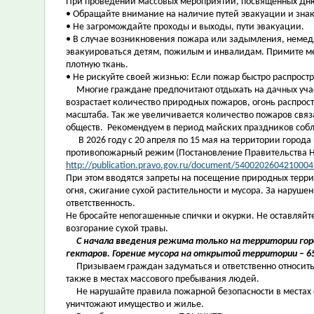
При проведении массовых мероприятий, посвященных Дн
• Обращайте внимание на наличие путей эвакуации и зна
• Не загромождайте проходы и выходы, пути эвакуации.
• В случае возникновения пожара или задымления, немед
эвакуироваться детям, пожилым и инвалидам. Примите ме
плотную ткань.
• Не рискуйте своей жизнью: Если пожар быстро распрост
Многие граждане предпочитают отдыхать на дачных участ
возрастает количество природных пожаров, огонь распрос
масштаба. Так же увеличивается количество пожаров связ
обществ. Рекомендуем в период майских праздников соб
В 2026 году с 20 апреля по 15 мая на территории города
противопожарный режим (Постановление Правительства Но
http://publication.pravo.gov.ru/document/5400202604210004
При этом вводятся запреты на посещение природных террит
огня, сжигание сухой растительности и мусора. За наруш
ответственность.
Не бросайте непогашенные спички и окурки. Не оставляйте
возгорание сухой травы.
С начала введения режима только на территории горо
гектаров. Горение мусора на открытой территории – 6
Призываем граждан задуматься и ответственно относитьс
также в местах массового пребывания людей.
Не нарушайте правила пожарной безопасности в местах 
уничтожают имущество и жилье.