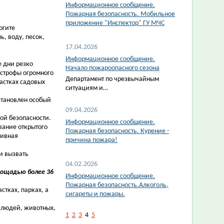
Информационное сообщение.
Пожарная безопасность. Мобильное
приложение "Инспектор" ГУ МЧС
огите
, воду, песок,
17.04.2026
Информационное сообщение.
 дни резко
Начало пожароопасного сезона
астрофы огромного
Департамент по чрезвычайным
астках садовых
ситуациям и…
становлен особый
09.04.2026
ой безопасности.
Информационное сообщение.
вание открытого
Пожарная безопасность. Курение -
тивная
причина пожара!
и вызвать
04.02.2026
лощадью более 36
Информационное сообщение.
Пожарная безопасность.Алкоголь,
тках, парках, а
сигареты и пожары.
 людей, животных,
1
2
3
4
5